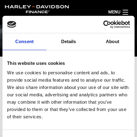
MENU
AKTUELL
Consent
Details
About
1
2
3
FINANZIERUNGSANGEBOT RECHNEN
This website uses cookies
DEUTSCH
We use cookies to personalise content and ads, to
MODELL AUSWÄHLEN
provide social media features and to analyse our traffic.
We also share information about your use of our site with
Suche die Modellfamilie aus.
our social media, advertising and analytics partners who
may combine it with other information that you’ve
provided to them or that they’ve collected from your use
of their services.
All
Sport
Adventure Touring
Cruiser
Grand Am
{FINANCE_DISCLAIMER}