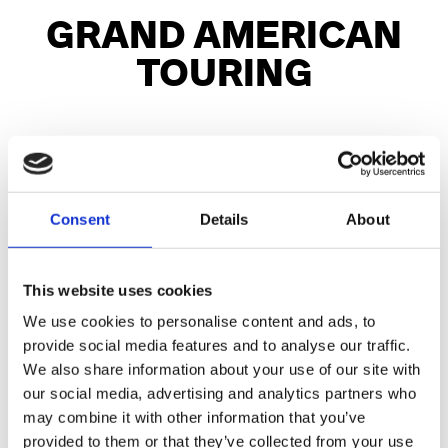
GRAND AMERICAN
TOURING
Street Glide™
Consent
Details
About
ab 33.550,00€
This website uses cookies
Road Glide™
We use cookies to personalise content and ads, to
ab 33.550,00€
provide social media features and to analyse our traffic.
We also share information about your use of our site with
our social media, advertising and analytics partners who
Street Glide™ Limited
may combine it with other information that you’ve
provided to them or that they’ve collected from your use