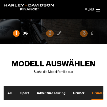
MENU
AKTUELL
1
2
3
FINANZIERUNGSANGEBOT RECHNEN
DEUTSCH
MODELL AUSWÄHLEN
Suche die Modellfamilie aus.
All
Sport
Adventure Touring
Cruiser
Grand Am