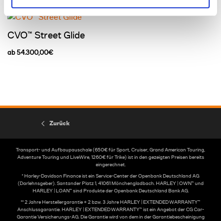
CVO™ Street Glide
ab 54.300,00€
Zurück
Transport- und Aufbaupauschale (650€ für Sport, Cruiser, Grand American Touring,
Adventure Touring und LiveWire, 1260€ für Trike) ist in den gezeigten Preisen bereits
eingerechnet.
* Harley-Davidson Finance ist ein Service-Center der Openbank Deutschland AG
(Darlehnsgeber). Santander Platz 1, 41061 Mönchengladbach. HARLEY | OWN™ und
HARLEY | LOAN™ sind Produkte der Openbank Deutschland Bank AG.
** 2 Jahre Herstellergarantie + 2 bzw. 3 Jahre HARLEY | EXTENDED WARRANTY™
Anschlussgarantie. HARLEY | EXTENDED WARRANTY™ ist ein Angebot der CG Car-
Garantie Versicherungs-AG. Die Garantie wird von dem in der Garantiebescheinigung