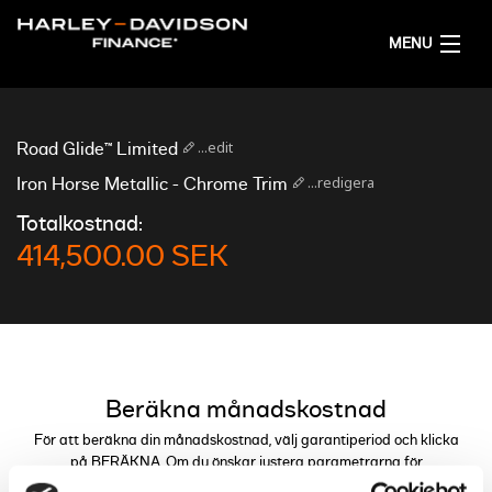
MENU
HEM
...edit
Road Glide™ Limited
FÅ ETT FINANSIERINGSFÖRSLAG
...redigera
Iron Horse Metallic - Chrome Trim
Totalkostnad:
SVENSKA
414,500.00 SEK
Beräkna månadskostnad
För att beräkna din månadskostnad, välj garantiperiod och klicka
på BERÄKNA. Om du önskar justera parametrarna för
finansieringen kan du göra detta genom reglagen.