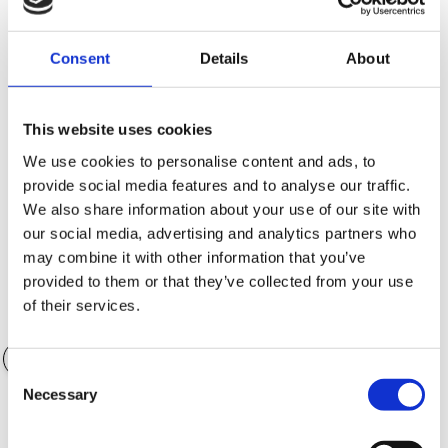
Consent
Details
About
Kontantinsats (SEK)
103,600.00 SEK
This website uses cookies
We use cookies to personalise content and ads, to
provide social media features and to analyse our traffic.
Antal månader
36 månader
We also share information about your use of our site with
our social media, advertising and analytics partners who
may combine it with other information that you’ve
provided to them or that they’ve collected from your use
of their services.
Värde på tillbehör
0.00 SEK
Consent
Necessary
Selection
Garantialternativ