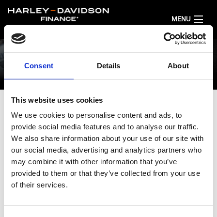
MENU
HJEM
Consent
Details
About
1
2
3
FÅ FINANSIERINGSFORSLAG
This website uses cookies
NORSK
We use cookies to personalise content and ads, to
VELG DIN MODELL
provide social media features and to analyse our traffic.
We also share information about your use of our site with
velg modellfamilie og hvilken motorsykkel du er interessert i.
our social media, advertising and analytics partners who
may combine it with other information that you’ve
provided to them or that they’ve collected from your use
of their services.
Alle
Sport
Adventure Touring
Cruiser
Grand A