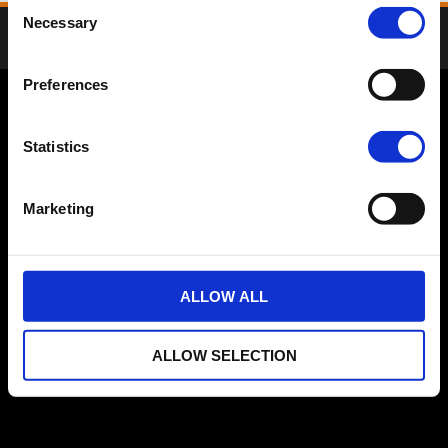
Consent
Necessary
Selection
Tilbake
Preferences
Harley-Davidson Finance er levert i samarbeid med Santander Consumer Bank AS.
Finansieringsavtale inngås med Santander Consumer Bank og lånetilsagn er avhengig av at
allminnelige vilkår er oppfylt, herunder kredittvurdering og at lånetaker er over 18 år.
Vilkårene er tilgjengelige her: www.santander.no. Generelt Priseksempel mc-lån fra Santander
Statistics
Consumer Bank: 7,75 % flytende nom./ 10,15 % eff. 35 % egenkapital, lånebeløp: kr.150 000,-
o/6 år, kostnad kr. 55 235,- totalt kr. 200 961,- Viste kjøretøy kan avvike fra de kjøretøy som
leveres lokalt. Kontakt din forhandler for mer informasjon.
Marketing
© H-D 2026. Harley, Harley-Davidson og Bar & Shield-logoen er blant varemerkene til
Harley-Davidson Motor Company.
Drevet av Media Links Online
FORHANDLERS INNLOGGING
ALLOW ALL
ALLOW SELECTION