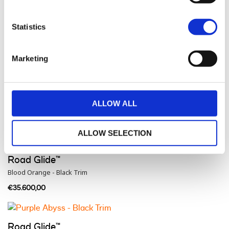
Road Glide™
Statistics
Dark Billiard Gray - Black Trim
€34.800,00
Marketing
Road Glide™
ALLOW ALL
Vivid Black - Black Trim
€35.600,00
ALLOW SELECTION
Road Glide™
Blood Orange - Black Trim
€35.600,00
Road Glide™