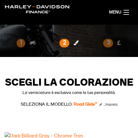
MENU
HOME
1
2
3
CONFIGURA LA TUA MOTO
ITALIANO
SCEGLI LA COLORAZIONE
La verniciatura è esclusiva come la tua personalità.
SELEZIONA IL MODELLO:
Road Glide™
...Imposta