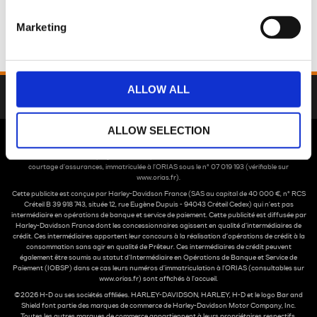
Marketing
ALLOW ALL
Retour
ALLOW SELECTION
*Harley-Davidson Finance est un département commercial d'Arkéa Financements & Services-
S.A. à Directoire et Conseil de surveillance au capital de 210 000 000 € - Siège social : 335,
rue Antoine de Saint-Exupéry - 29490 Guipavas - Siren 338 138 795 RCS Brest, Société de
courtage d’assurances, immatriculée à l’ORIAS sous le n° 07 019 193 (vérifiable sur
www.orias.fr).
Cette publicite est conçue par Harley-Davidson France (SAS au capital de 40 000 €, n° RCS
Créteil B 39 918 743, située 12, rue Eugène Dupuis - 94043 Créteil Cedex) qui n’est pas
intermédiaire en opérations de banque et service de paiement. Cette publicité est diffusée par
Harley-Davidson France dont les concessionnaires agissent en qualité d’intermédiaires de
crédit. Ces intermédiaires apportent leur concours à la réalisation d’opérations de crédit à la
consommation sans agir en qualité de Prêteur. Ces intermédiaires de crédit peuvent
également être soumis au statut d’Intermédiaire en Opérations de Banque et Service de
Paiement (IOBSP) dans ce cas leurs numéros d’immatriculation à l’ORIAS (consultables sur
www.orias.fr
) sont affichés à l’accueil.
©2026 H-D ou ses sociétés affiliées. HARLEY-DAVIDSON, HARLEY, H-D et le logo Bar and
Shield font partie des marques de commerce de Harley-Davidson Motor Company, Inc.
Toutes les autres marques de commerce appartiennent à leurs propriétaires respectifs.