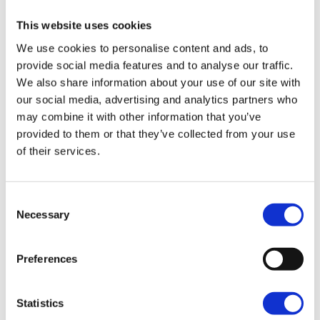
This website uses cookies
TRIKE
We use cookies to personalise content and ads, to
provide social media features and to analyse our traffic.
We also share information about your use of our site with
our social media, advertising and analytics partners who
may combine it with other information that you’ve
Road Glide™ 3
provided to them or that they’ve collected from your use
of their services.
A partir de 38,500.00 €
Consent
Street Glide™ 3 Limited
Necessary
Selection
A partir de 47,700.00 €
Preferences
CVO Street Glide™ 3 Limited
Statistics
A partir de 60,500.00 €