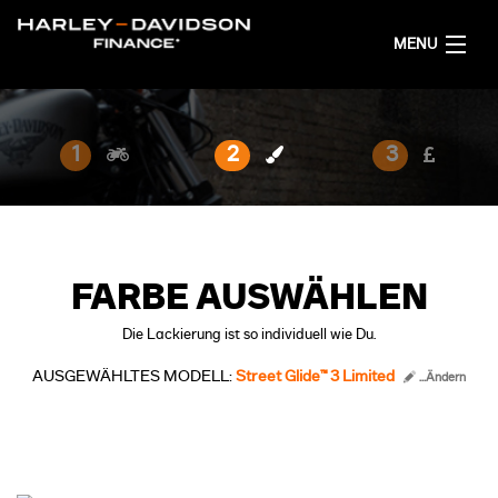
MENU
AKTUELL
1
2
3
FINANZIERUNGSANGEBOT RECHNEN
DEUTSCH
FARBE AUSWÄHLEN
Die Lackierung ist so individuell wie Du.
AUSGEWÄHLTES MODELL:
Street Glide™ 3 Limited
...Ändern