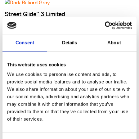
Street Glide™ 3 Limited
Dark Billiard Gray
48.960,00€
Consent
Details
About
Street Glide™ 3 Limited
Vivid Black
This website uses cookies
49.860,00€
We use cookies to personalise content and ads, to
provide social media features and to analyse our traffic.
We also share information about your use of our site with
Street Glide™ 3 Limited
our social media, advertising and analytics partners who
Iron Horse Metallic
may combine it with other information that you’ve
provided to them or that they’ve collected from your use
49.920,00€
of their services.
Street Glide™ 3 Limited