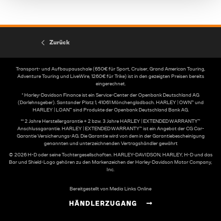
Zurück
Transport- und Aufbaupauschale (650€ für Sport, Cruiser, Grand American Touring,
Adventure Touring und LiveWire, 1260€ für Trike) ist in den gezeigten Preisen bereits
eingerechnet.
* Harley-Davidson Finance ist ein Service-Center der Openbank Deutschland AG
(Darlehnsgeber). Santander Platz 1, 41061 Mönchengladbach. HARLEY | OWN™ und
HARLEY | LOAN™ sind Produkte der Openbank Deutschland Bank AG.
** 2 Jahre Herstellergarantie + 2 bzw. 3 Jahre HARLEY | EXTENDED WARRANTY™
Anschlussgarantie. HARLEY | EXTENDED WARRANTY™ ist ein Angebot der CG Car-
Garantie Versicherungs-AG. Die Garantie wird von dem in der Garantiebescheinigung
genannten und unterzeichnenden Vertragshändler gewährt
© 2026 H-D oder seine Tochtergesellschaften. HARLEY-DAVIDSON, HARLEY, H-D und das
Bar und Shield-Logo gehören zu den Markenzeichen der Harley-Davidson Motor Company,
Inc.
Bereitgestellt von Media Links Online
HÄNDLERZUGANG