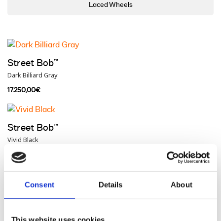
Laced Wheels
Street Bob™
Dark Billiard Gray
17.250,00€
Street Bob™
Vivid Black
17.910,00€
Consent
Details
About
Street Bob™
Brilliant Red
This website uses cookies
17.970,00€