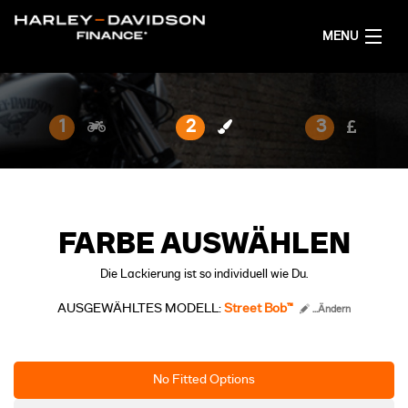
MENU
AKTUELL
1
2
3
FINANZIERUNGSANGEBOT RECHNEN
DEUTSCH
FARBE AUSWÄHLEN
Die Lackierung ist so individuell wie Du.
AUSGEWÄHLTES MODELL:
Street Bob™
...Ändern
No Fitted Options