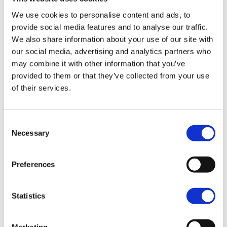
We use cookies to personalise content and ads, to
provide social media features and to analyse our traffic.
Street Bob™
We also share information about your use of our site with
Olive Steel Metallic
our social media, advertising and analytics partners who
may combine it with other information that you’ve
17.970,00€
provided to them or that they’ve collected from your use
of their services.
Street Bob™
Aurora Blue Denim
Consent
17.970,00€
Necessary
Selection
Preferences
Street Bob™
Dark Billiard Gray + Laced Wheels
Statistics
18.120,00€
Marketing