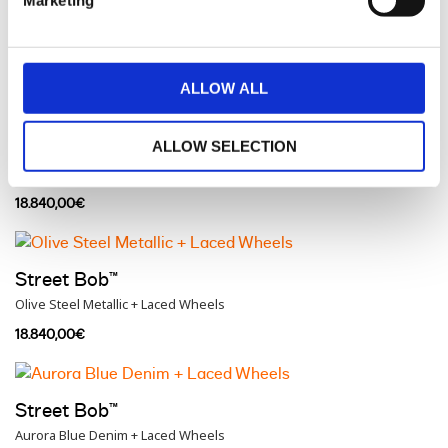
Street Bob™
Vivid Black + Laced Wheels
18.780,00€
ALLOW ALL
ALLOW SELECTION
Street Bob™
Brilliant Red + Laced Wheels
18.840,00€
Street Bob™
Olive Steel Metallic + Laced Wheels
18.840,00€
Street Bob™
Aurora Blue Denim + Laced Wheels