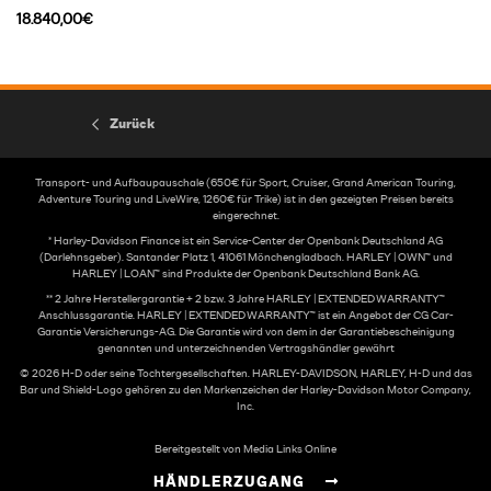
18.840,00€
Zurück
Transport- und Aufbaupauschale (650€ für Sport, Cruiser, Grand American Touring,
Adventure Touring und LiveWire, 1260€ für Trike) ist in den gezeigten Preisen bereits
eingerechnet.
* Harley-Davidson Finance ist ein Service-Center der Openbank Deutschland AG
(Darlehnsgeber). Santander Platz 1, 41061 Mönchengladbach. HARLEY | OWN™ und
HARLEY | LOAN™ sind Produkte der Openbank Deutschland Bank AG.
** 2 Jahre Herstellergarantie + 2 bzw. 3 Jahre HARLEY | EXTENDED WARRANTY™
Anschlussgarantie. HARLEY | EXTENDED WARRANTY™ ist ein Angebot der CG Car-
Garantie Versicherungs-AG. Die Garantie wird von dem in der Garantiebescheinigung
genannten und unterzeichnenden Vertragshändler gewährt
© 2026 H-D oder seine Tochtergesellschaften. HARLEY-DAVIDSON, HARLEY, H-D und das
Bar und Shield-Logo gehören zu den Markenzeichen der Harley-Davidson Motor Company,
Inc.
Bereitgestellt von Media Links Online
HÄNDLERZUGANG