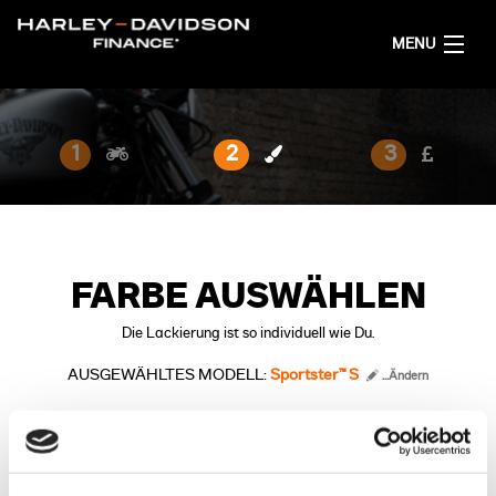
MENU
AKTUELL
1
2
3
FINANZIERUNGSANGEBOT RECHNEN
DEUTSCH
FARBE AUSWÄHLEN
Die Lackierung ist so individuell wie Du.
AUSGEWÄHLTES MODELL:
Sportster™ S
...Ändern