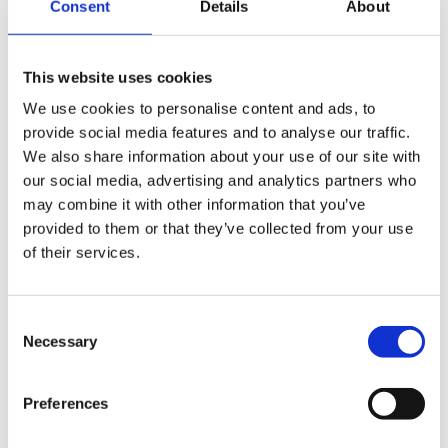
Consent
Details
About
Sportster™ S
Dark Billiard Gray
This website uses cookies
16.950,00€
We use cookies to personalise content and ads, to
provide social media features and to analyse our traffic.
We also share information about your use of our site with
Sportster™ S
our social media, advertising and analytics partners who
Vivid Black
may combine it with other information that you’ve
provided to them or that they’ve collected from your use
17.400,00€
of their services.
Sportster™ S
Consent
Blood Orange
Necessary
Selection
17.400,00€
Preferences
Sportster™ S