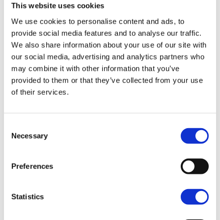
This website uses cookies
We use cookies to personalise content and ads, to
Nightster™ Special
provide social media features and to analyse our traffic.
Dark Billiard Gray
We also share information about your use of our site with
14.450,00€
our social media, advertising and analytics partners who
may combine it with other information that you’ve
provided to them or that they’ve collected from your use
Nightster™ Special
of their services.
Black Denim
14.900,00€
Consent
Necessary
Selection
Nightster™ Special
Blood Orange
Preferences
14.900,00€
Statistics
Nightster™ Special