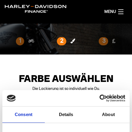
MENU
AKTUELL
1
2
3
FINANZIERUNGSANGEBOT RECHNEN
DEUTSCH
FARBE AUSWÄHLEN
Die Lackierung ist so individuell wie Du.
AUSGEWÄHLTES MODELL:
Nightster™ Special
...Ändern
Consent
Details
About