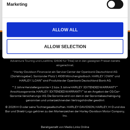
Marketing
Olive Steel Metallic
14.950,00€
ALLOW ALL
Zurück
ALLOW SELECTION
Transport- und Aufbaupauschale (650€ für Sport, Cruiser, Grand American Touring,
Adventure Touring und LiveWire, 1260€ für Trike) ist in den gezeigten Preisen bereits
eingerechnet.
* Harley-Davidson Finance ist ein Service-Center der Openbank Deutschland AG
(Darlehnsgeber). Santander Platz 1, 41061 Mönchengladbach. HARLEY | OWN™ und
HARLEY | LOAN™ sind Produkte der Openbank Deutschland Bank AG.
** 2 Jahre Herstellergarantie + 2 bzw. 3 Jahre HARLEY | EXTENDED WARRANTY™
Anschlussgarantie. HARLEY | EXTENDED WARRANTY™ ist ein Angebot der CG Car-
Garantie Versicherungs-AG. Die Garantie wird von dem in der Garantiebescheinigung
genannten und unterzeichnenden Vertragshändler gewährt
© 2026 H-D oder seine Tochtergesellschaften. HARLEY-DAVIDSON, HARLEY, H-D und das
Bar und Shield-Logo gehören zu den Markenzeichen der Harley-Davidson Motor Company,
Inc.
Bereitgestellt von Media Links Online