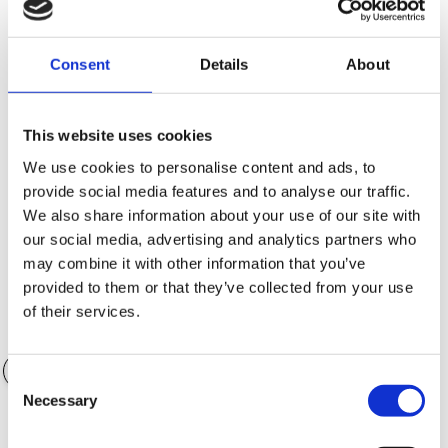
finansieringen kan du göra detta genom reglagen.
Consent
Details
About
Kontantinsats (SEK)
105,360.00 SEK
This website uses cookies
We use cookies to personalise content and ads, to
provide social media features and to analyse our traffic.
We also share information about your use of our site with
Antal månader
36 månader
our social media, advertising and analytics partners who
may combine it with other information that you’ve
provided to them or that they’ve collected from your use
of their services.
Värde på tillbehör
0.00 SEK
Consent
Necessary
Selection
Garantialternativ