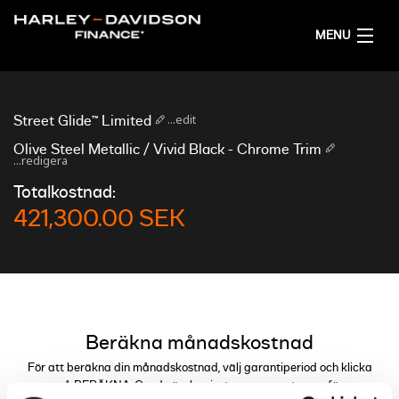
MENU
HEM
...edit
Street Glide™ Limited
FÅ ETT FINANSIERINGSFÖRSLAG
Olive Steel Metallic / Vivid Black - Chrome Trim
...redigera
Totalkostnad:
SVENSKA
421,300.00 SEK
Beräkna månadskostnad
För att beräkna din månadskostnad, välj garantiperiod och klicka
på BERÄKNA. Om du önskar justera parametrarna för