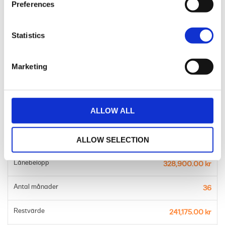
Preferences
Statistics
Avbetalningslån med restvärde
Marketing
Månadskostnad
4,345.00 kr
ALLOW ALL
Pris
438,500.00 kr
Kontantinsats
ALLOW SELECTION
109,600.00 kr
Lånebelopp
328,900.00 kr
Antal månader
36
Restvärde
241,175.00 kr