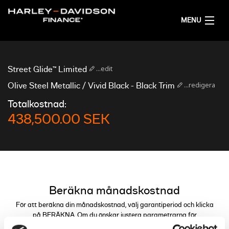
MENU
HEM
...edit
Street Glide™ Limited
FÅ ETT FINANSIERINGSFÖRSLAG
...redigera
Olive Steel Metallic / Vivid Black - Black Trim
Totalkostnad:
SVENSKA
438,500.00 SEK
Beräkna månadskostnad
För att beräkna din månadskostnad, välj garantiperiod och klicka
på BERÄKNA. Om du önskar justera parametrarna för
finansieringen kan du göra detta genom reglagen.