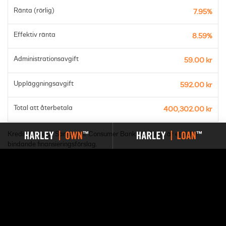
Ränta (rörlig)
7.95%
Effektiv ränta
8.59%
Administrationsavgift
59.00 kr
Uppläggningsavgift
592.00 kr
Total att återbetala
400,302.00 kr
Kreditgivare är Santander Consumer Bank AS. Detta är ett icke-
bindande finansieringsförslag.
Du har valt HARLEY | OWN™. Nedan kan du ladda ned ett
affärsförslag för den aktuella modellen.
LADDA NER AFFÄRSFÖRSLAG