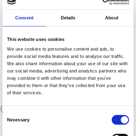
Consent
Details
About
Kontantinsats (SEK)
109,600.00 SEK
This website uses cookies
We use cookies to personalise content and ads, to
provide social media features and to analyse our traffic.
Antal månader
36 månader
We also share information about your use of our site with
our social media, advertising and analytics partners who
may combine it with other information that you’ve
provided to them or that they’ve collected from your use
of their services.
Värde på tillbehör
0.00 SEK
Consent
Necessary
Selection
Garantialternativ