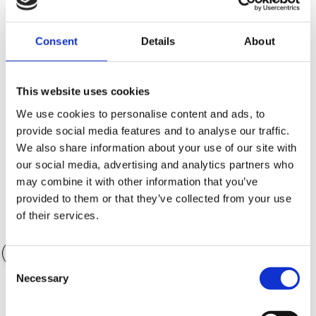
Consent
Details
About
Kontantinsats (SEK)
105,500.00 SEK
This website uses cookies
We use cookies to personalise content and ads, to
provide social media features and to analyse our traffic.
Antal månader
36 månader
We also share information about your use of our site with
our social media, advertising and analytics partners who
may combine it with other information that you’ve
provided to them or that they’ve collected from your use
of their services.
Värde på tillbehör
0.00 SEK
Consent
Necessary
Selection
Garantialternativ