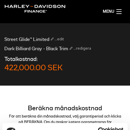
MENU
HEM
...edit
Street Glide™ Limited
FÅ ETT FINANSIERINGSFÖRSLAG
...redigera
Dark Billiard Gray - Black Trim
Totalkostnad:
SVENSKA
422,000.00 SEK
Beräkna månadskostnad
För att beräkna din månadskostnad, välj garantiperiod och klicka
på BERÄKNA. Om du önskar justera parametrarna för
finansieringen kan du göra detta genom reglagen.