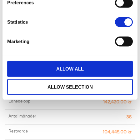
Preferences
Statistics
Avbetalningslån med restvärde
Marketing
Månadskostnad
1,881.00 kr
ALLOW ALL
Pris
189,900.00 kr
Kontantinsats
ALLOW SELECTION
47,480.00 kr
Lånebelopp
142,420.00 kr
Antal månader
36
Restvärde
104,445.00 kr