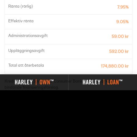
Ränta (rörlig)
7.95%
Effektiv ränta
9.05%
Administrationsavgift
59.00 kr
Uppläggningsavgift
592.00 kr
Total att återbetala
174,880.00 kr
Kreditgivare är Santander Consumer Bank AS. Detta är ett icke-
bindande finansieringsförslag.
Du har valt HARLEY | OWN™. Nedan kan du ladda ned ett
affärsförslag för den aktuella modellen.
LADDA NER AFFÄRSFÖRSLAG