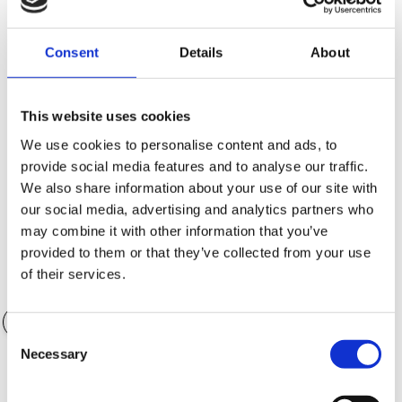
Consent
Details
About
Kontantinsats (SEK)
47,480.00 SEK
This website uses cookies
We use cookies to personalise content and ads, to
provide social media features and to analyse our traffic.
Antal månader
36 månader
We also share information about your use of our site with
our social media, advertising and analytics partners who
may combine it with other information that you’ve
provided to them or that they’ve collected from your use
of their services.
Värde på tillbehör
0.00 SEK
Consent
Necessary
Selection
Garantialternativ