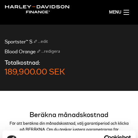
MENU
HEM
...edit
Sportster™ S
FÅ ETT FINANSIERINGSFÖRSLAG
...redigera
Blood Orange
Totalkostnad:
SVENSKA
189,900.00 SEK
Beräkna månadskostnad
För att beräkna din månadskostnad, välj garantiperiod och klicka
på BERÄKNA. Om du önskar justera parametrarna för
finansieringen kan du göra detta genom reglagen.