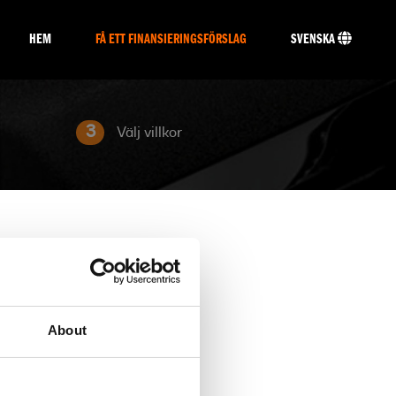
HEM
FÅ ETT FINANSIERINGSFÖRSLAG
SVENSKA
3
Välj villkor
About