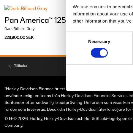
We use cookies to personalis
information about your use of
Pan America™ 1250 ST
other information that you’ve
Dark Billiard Gray
Consent
228,900.00 SEK
Necessary
Selection
Tillbaka
*Harley-Davidson Finance är ett varumärke som Santander Consume
använder enligt en licens från Harley-Davidson Financial Services In
Santander efter sedvanlig kreditprövning. De fordon som visas kan va
fordon som levereras. Besök din Harley-Davidson återförsäljare för d
© H-D 2026. Harley, Harley-Davidson och Bar & Shield-logotypen ä
Company.