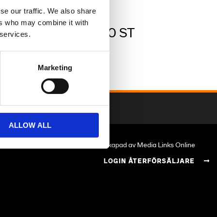
se our traffic. We also share
ers who may combine it with
Pan America™ 1250 ST
 services.
Aurora Blue Denim
234,600.00 SEK
Marketing
ALLOW ALL
Skapad av Media Links Online
LOGIN ÅTERFÖRSÄLJARE