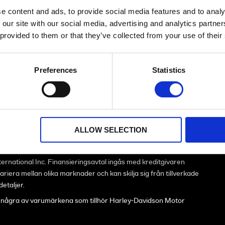
e content and ads, to provide social media features and to analy
 our site with our social media, advertising and analytics partn
Pan America™ 1250 ST
 provided to them or that they’ve collected from your use of their
Vivid Black
233,900.00 SEK
Preferences
Statistics
Välj modell
Välj lackering
Välj finansiering
ALLOW SELECTION
r Bank AS Norge, Sverige Filial (www.santanderconsumer.se )
ternational Inc. Finansieringsavtal ingås med kreditgivaren
riera mellan olika marknader och kan skilja sig från tillverkade
etaljer.
r några av varumärkena som tillhör Harley-Davidson Motor