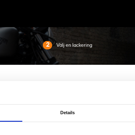
2
Välj en lackering
VÄLJ EN LACKERING
Lackering är lika individuellt som dig.
Details
Efter modell:
Pan America™ 1250 ST
...redigera