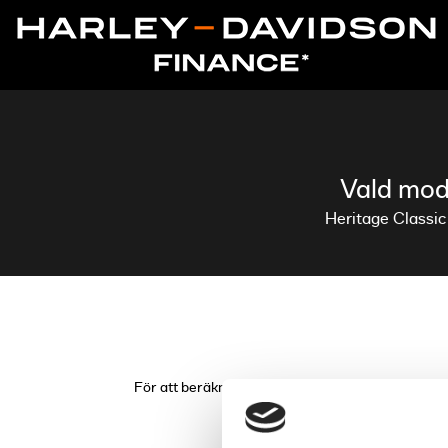
Vald mode
Heritage Classic
För att beräkna din månadskostnad, välj garanti