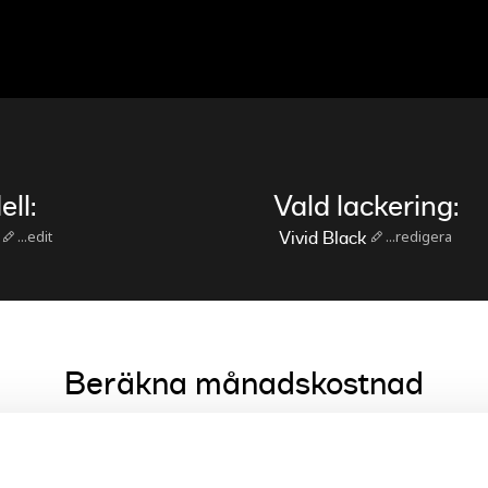
ll:
Vald lackering:
...edit
...redigera
Vivid Black
Beräkna månadskostnad
period och klicka på BERÄKNA. Om du önskar justera parametrarna för 