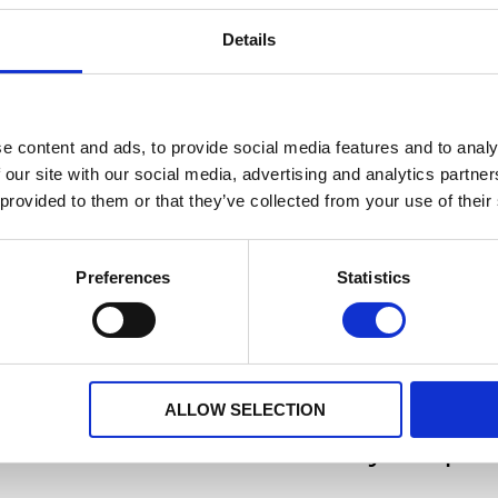
Värde på tillbehör
36 månader
Details
e content and ads, to provide social media features and to analy
 our site with our social media, advertising and analytics partn
 provided to them or that they’ve collected from your use of their
Preferences
Statistics
ALLOW SELECTION
ease wait while we calculate your quote