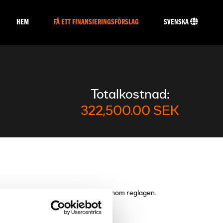
HEM
FÅ ETT FINANSIERINGSFÖRSLAG
SVENSKA
Totalkostnad:
322,500.00 SEK
finansieringen kan du göra detta genom reglagen.