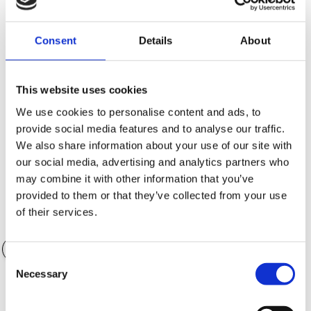
Consent
Details
About
Kontantinsats (SEK)
83,120.00 SEK
This website uses cookies
We use cookies to personalise content and ads, to
provide social media features and to analyse our traffic.
Antal månader
36 månader
We also share information about your use of our site with
our social media, advertising and analytics partners who
may combine it with other information that you’ve
provided to them or that they’ve collected from your use
of their services.
Värde på tillbehör
0.00 SEK
Consent
Necessary
Selection
Garantialternativ