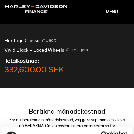
MENU
HEM
...edit
Heritage Classic
FÅ ETT FINANSIERINGSFÖRSLAG
...redigera
Vivid Black + Laced Wheels
Totalkostnad:
SVENSKA
332,600.00 SEK
Beräkna månadskostnad
För att beräkna din månadskostnad, välj garantiperiod och klicka
på BERÄKNA. Om du önskar justera parametrarna för
finansieringen kan du göra detta genom reglagen.