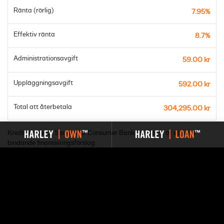
Ränta (rörlig)
7.95%
Effektiv ränta
8.7%
Administrationsavgift
59.00 kr
Uppläggningsavgift
592.00 kr
Total att återbetala
304,295.00 kr
Kreditgivare är Santander Consumer Bank AS. Detta är ett icke-
bindande finansieringsförslag.
Du har valt HARLEY | OWN™. Nedan kan du ladda ned ett
affärsförslag för den aktuella modellen.
LADDA NER AFFÄRSFÖRSLAG