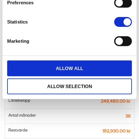
Preferences
Statistics
Avbetalningslån med restvärde
Marketing
Månadskostnad
3,296.00 kr
ALLOW ALL
Pris
332,600.00 kr
Kontantinsats
ALLOW SELECTION
83,120.00 kr
Lånebelopp
249,480.00 kr
Antal månader
36
Restvärde
182,930.00 kr