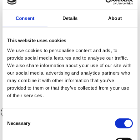
Consent
Details
About
Kontantinsats (SEK)
83,360.00 SEK
This website uses cookies
We use cookies to personalise content and ads, to
provide social media features and to analyse our traffic.
Antal månader
36 månader
We also share information about your use of our site with
our social media, advertising and analytics partners who
may combine it with other information that you’ve
provided to them or that they’ve collected from your use
of their services.
Värde på tillbehör
0.00 SEK
Consent
Necessary
Selection
Garantialternativ