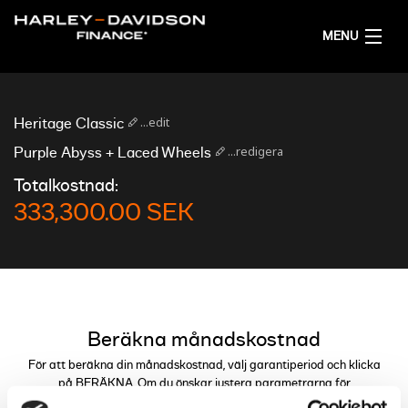
MENU
HEM
...edit
Heritage Classic
FÅ ETT FINANSIERINGSFÖRSLAG
...redigera
Purple Abyss + Laced Wheels
Totalkostnad:
SVENSKA
333,300.00 SEK
Beräkna månadskostnad
För att beräkna din månadskostnad, välj garantiperiod och klicka
på BERÄKNA. Om du önskar justera parametrarna för
finansieringen kan du göra detta genom reglagen.