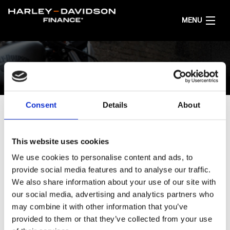
MENU
HEM
1
2
3
FÅ ETT FINANSIERINGSFÖRSLAG
Consent
Details
About
SVENSKA
VÄLJ EN LACKERING
This website uses cookies
Lackering är lika individuellt som dig.
We use cookies to personalise content and ads, to
provide social media features and to analyse our traffic.
Efter modell:
CVO™ Street Glide ST
...redigera
We also share information about your use of our site with
our social media, advertising and analytics partners who
may combine it with other information that you’ve
provided to them or that they’ve collected from your use