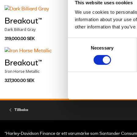
This website uses cookies
We use cookies to personalis
information about your use of
Breakout™
other information that you’ve
Dark Billiard Gray
319,000.00 SEK
Consent
Necessary
Selection
Breakout™
Iron Horse Metallic
327,300.00 SEK
Tillbaka
*Harley-Davidson Finance är ett varumärke som Santander Consume