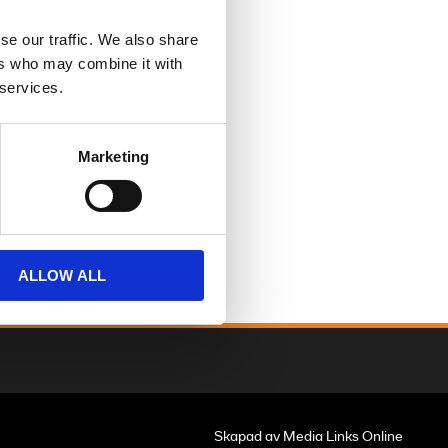
se our traffic. We also share
ers who may combine it with
Breakout™
 services.
Blood Orange
326,600.00 SEK
Marketing
ALLOW ALL
Skapad av Media Links Online