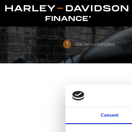
1
Välj en motorcykel
Consent