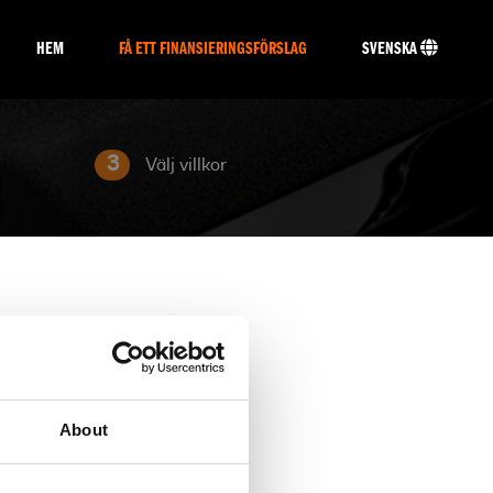
HEM
FÅ ETT FINANSIERINGSFÖRSLAG
SVENSKA
3
Välj villkor
About