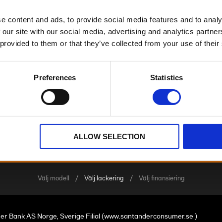
e content and ads, to provide social media features and to analy
 our site with our social media, advertising and analytics partn
Breakout™
 provided to them or that they’ve collected from your use of their
Vivid Black
326,600.00 SEK
Preferences
Statistics
Breakout™
Teal Thunder
327,300.00 SEK
ALLOW SELECTION
Välj modell
Välj lackering
Välj finansiering
r Bank AS Norge, Sverige Filial (www.santanderconsumer.se )