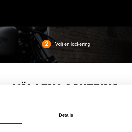
2
Välj en lackering
VÄLJ EN LACKERING
Lackering är lika individuellt som dig.
Efter modell:
Breakout™
...redigera
Details