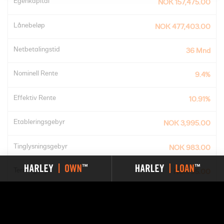
Egenkapital
NOK 157,475.00
Lånebeløp
NOK 477,403.00
Netbetalingstid
36 Mnd
Nominell Rente
9.4%
Effektiv Rente
10.91%
Etableringsgebyr
NOK 3,995.00
Tinglysningsgebyr
NOK 983.00
Termingebyr
NOK 95.00
Kreditkostnad
NOK 78,870.91
Totalkostnad
NOK 552,278.94