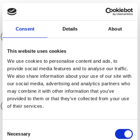
Egenkapital (NOK)
NOK 157 475.00
Consent
Details
About
This website uses cookies
Nedbetalingstid
36 måneder
We use cookies to personalise content and ads, to
provide social media features and to analyse our traffic.
We also share information about your use of our site with
our social media, advertising and analytics partners who
may combine it with other information that you’ve
Verdi av ekstrautstyr
NOK 0.00
provided to them or that they’ve collected from your use
of their services.
Consent
Garantialternativer
Necessary
Selection