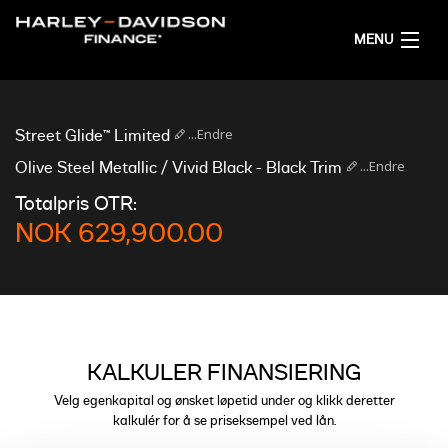
MENU
HJEM
...Endre
Street Glide™ Limited
FÅ FINANSIERINGSFORSLAG
...Endre
Olive Steel Metallic / Vivid Black - Black Trim
Totalpris OTR:
NORSK
NOK 629,900.00
KALKULER FINANSIERING
Velg egenkapital og ønsket løpetid under og klikk deretter
kalkulér for å se priseksempel ved lån.