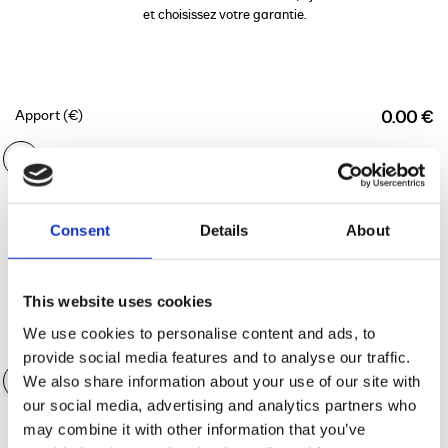
et choisissez votre garantie.
Apport (€)
0.00 €
Durée du financement
36 mois
Consent
Details
About
This website uses cookies
We use cookies to personalise content and ads, to
Valeur des accessoires
0.00 €
provide social media features and to analyse our traffic.
We also share information about your use of our site with
our social media, advertising and analytics partners who
may combine it with other information that you’ve