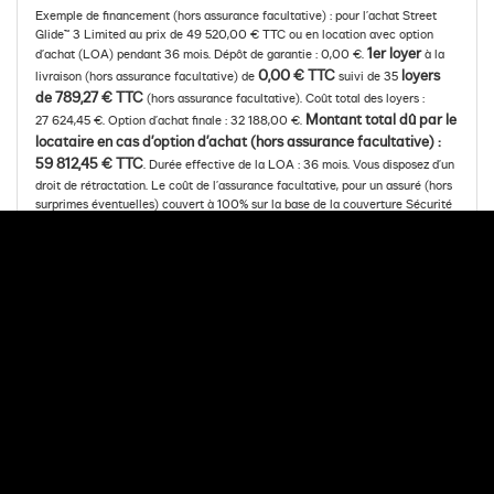
Exemple de financement (hors assurance facultative) : pour l’achat Street
Glide™ 3 Limited au prix de 49 520,00 € TTC ou en location avec option
1er loyer
d’achat (LOA) pendant 36 mois. Dépôt de garantie : 0,00 €.
à la
0,00 € TTC
loyers
livraison (hors assurance facultative) de
suivi de 35
de 789,27 € TTC
(hors assurance facultative). Coût total des loyers :
Montant total dû par le
27 624,45 €. Option d’achat finale : 32 188,00 €.
locataire en cas d’option d’achat (hors assurance facultative) :
59 812,45 € TTC
. Durée effective de la LOA : 36 mois. Vous disposez d’un
droit de rétractation. Le coût de l’assurance facultative, pour un assuré (hors
surprimes éventuelles) couvert à 100% sur la base de la couverture Sécurité
(incluant les garanties Décès et Perte Totale et Irréversible d’Autonomie) du
contrat « Mon Assurance de personnes » n°5035, s’élève à 49,52 € par mois,
s’ajoutant au loyer mensuel indiqué plus haut. Le coût total de l’assurance sur
toute la durée de la LOA s’élève à 1 782,72 €. « Mon Assurance de personnes
» n° 5035 est un contrat d’assurance facultative de groupe des emprunteurs
souscrit par Arkéa Financements & Services auprès des sociétés Suravenir et
Suravenir Assurances, entreprises régies par le Code des assurances.
Montant minimum de la LOA : 3 000,00 €. Offre valable du 08/08/2026
au 07/09/2026. Meia est une gamme de solutions de financement
développée par Arkéa Financements & Services. Sous réserve d’acceptation
par Arkéa Financements & Services – SA à Directoire et Conseil de
surveillance au capital de 210 000 000 € - RCS de BREST B 338 138 795 -
Siège social : 335, Rue Antoine de Saint- Exupéry, 29490 GUIPAVAS.
Société de courtage d’assurances, immatriculée à l’ORIAS sous le n° 07 019
193 (vérifiable sur www.orias.fr).