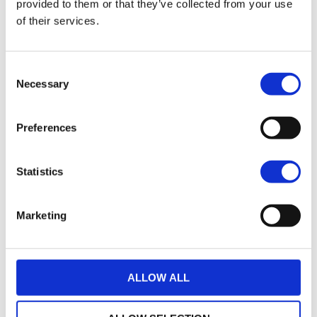
Options de garantie
provided to them or that they’ve collected from your use
of their services.
Consent
Necessary
Selection
Un crédit vous engage et doit être remboursé.
Preferences
Vérifiez vos capacités de remboursement avant
de vous engager.
Statistics
Marketing
ALLOW ALL
loyers
790 € TTC
35
(hors assurance facultative)