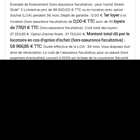
Exemple de financement (hors assurance facultative) : pour l’achat Street
Glide™ 3 Limited au prix de 48 820,00 € TTC ou en location avec option
1er loyer
d’achat (LOA) pendant 36 mois. Dépôt de garantie : 0,00 €.
à la
0,00 € TTC
loyers
livraison (hors assurance facultative) de
suivi de 35
de 778,11 € TTC
(hors assurance facultative). Coût total des loyers :
Montant total dû par le
27 233,85 €. Option d’achat finale : 31 733,00 €.
locataire en cas d’option d’achat (hors assurance facultative) :
58 966,85 € TTC
. Durée effective de la LOA : 36 mois. Vous disposez d’un
droit de rétractation. Le coût de l’assurance facultative, pour un assuré (hors
surprimes éventuelles) couvert à 100% sur la base de la couverture Sécurité
(incluant les garanties Décès et Perte Totale et Irréversible d’Autonomie) du
contrat « Mon Assurance de personnes » n°5035, s’élève à 48,82 € par mois,
s’ajoutant au loyer mensuel indiqué plus haut. Le coût total de l’assurance sur
toute la durée de la LOA s’élève à 1 757,52 €. « Mon Assurance de personnes
» n° 5035 est un contrat d’assurance facultative de groupe des emprunteurs
souscrit par Arkéa Financements & Services auprès des sociétés Suravenir et
Suravenir Assurances, entreprises régies par le Code des assurances.
Montant minimum de la LOA : 3 000,00 €. Offre valable du 09/08/2026
au 08/09/2026. Meia est une gamme de solutions de financement
développée par Arkéa Financements & Services. Sous réserve d’acceptation
par Arkéa Financements & Services – SA à Directoire et Conseil de
surveillance au capital de 210 000 000 € - RCS de BREST B 338 138 795 -
Siège social : 335, Rue Antoine de Saint- Exupéry, 29490 GUIPAVAS.
Société de courtage d’assurances, immatriculée à l’ORIAS sous le n° 07 019
193 (vérifiable sur www.orias.fr).