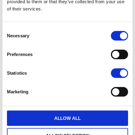
Options de garantie
provided to them or that they’ve collected from your use
of their services.
Consent
Necessary
Selection
Un crédit vous engage et doit être remboursé.
Preferences
Vérifiez vos capacités de remboursement avant
de vous engager.
Statistics
Marketing
ALLOW ALL
loyers
779 € TTC
35
(hors assurance facultative)