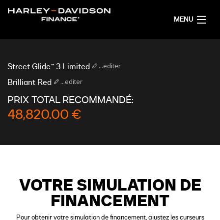
MENU
ACCUEIL
...editer
Street Glide™ 3 Limited
OBTENIR UNE SIMULATION DE FINANCEMENT
...editer
Brilliant Red
PRIX TOTAL RECOMMANDÉ:
FRANÇAIS
48,820.00 €
VOTRE SIMULATION DE
FINANCEMENT
Pour obtenir votre simulation de financement, ajustez les curseurs