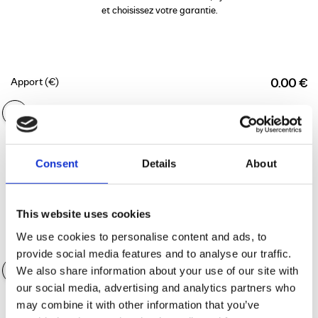
et choisissez votre garantie.
Apport (€)
0.00 €
Durée du financement
36 mois
Consent
Details
About
This website uses cookies
We use cookies to personalise content and ads, to
Valeur des accessoires
0.00 €
provide social media features and to analyse our traffic.
We also share information about your use of our site with
our social media, advertising and analytics partners who
may combine it with other information that you’ve