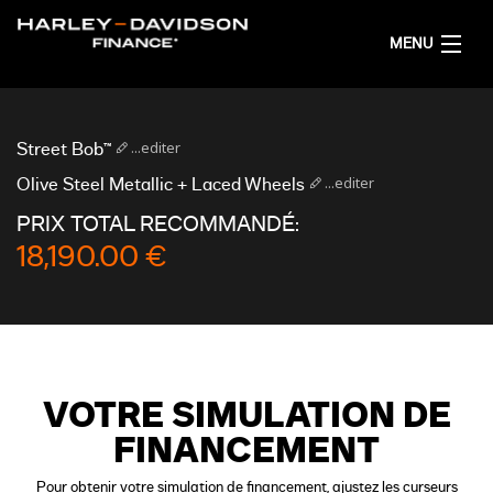
MENU
ACCUEIL
...editer
Street Bob™
OBTENIR UNE SIMULATION DE FINANCEMENT
...editer
Olive Steel Metallic + Laced Wheels
PRIX TOTAL RECOMMANDÉ:
FRANÇAIS
18,190.00 €
VOTRE SIMULATION DE
FINANCEMENT
Pour obtenir votre simulation de financement, ajustez les curseurs