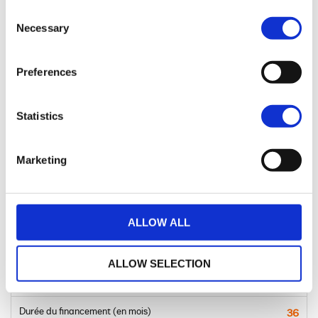
Consent
Necessary
Selection
Un crédit vous engage et doit être remboursé. Vérifiez vos capacités de
remboursement avant de vous engager.
Preferences
Statistics
Marketing
35
loyers
(hors assurance facultative)
290 € TTC
Prix du modèle à financer
18,190.00 € TTC
ALLOW ALL
1er loyer
0.00 € TTC
ALLOW SELECTION
Coût total des loyers
10,147.20 €
Durée du financement (en mois)
36