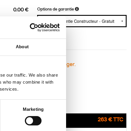
Options de garantie
0.00 €
About
sement avant de vous engager.
se our traffic. We also share
ers who may combine it with
 services.
Marketing
263 € TTC