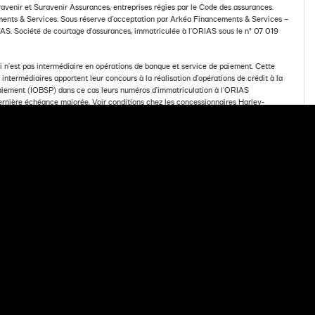
venir et Suravenir Assurances, entreprises régies par le Code des assurances.
ts & Services. Sous réserve d’acceptation par Arkéa Financements & Services –
S. Société de courtage d’assurances, immatriculée à l’ORIAS sous le n° 07 019
n’est pas intermédiaire en opérations de banque et service de paiement. Cette
ntermédiaires apportent leur concours à la réalisation d’opérations de crédit à la
Paiement (IOBSP) dans ce cas leurs numéros d’immatriculation à l’ORIAS
dernière échéance majorée. Voir conditions chez les concessionnaires Harley-
FRE DE FINANCEMENT
Powered by Media Links Online