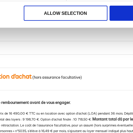
ALLOW SELECTION
tion d’achat
(hors assurance facultative)
 de remboursement avant de vous engager.
 prix de 16 490,00 € TTC ou en location avec option d’achat (LOA) pendant 36 mois. Dépôt
Montant total dû par le
tal des loyers : 9 198,70 €. Option d’achat finale : 10 718,50 €.
e rétractation. Le coût de l’assurance facultative, pour un assuré (hors surprimes éventuell
sonnes » n°5035, s’élève à 16,49 € par mois, s’ajoutant au loyer mensuel indiqué plus haut.