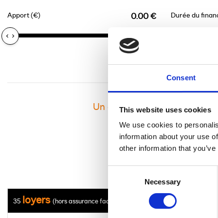
Apport (€)
Durée du fina
0.00 €
Consent
Un crédit vous engage et doi
This website uses cookies
We use cookies to personalis
information about your use of
other information that you’ve
Consent
Necessary
Selection
loyers
35
(hors assurance facultative)