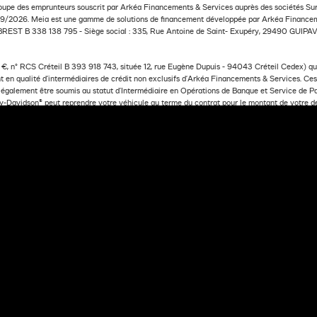
oupe des emprunteurs souscrit par Arkéa Financements & Services auprès des sociétés Sura
2026. Meia est une gamme de solutions de financement développée par Arkéa Financemen
BREST B 338 138 795 - Siège social : 335, Rue Antoine de Saint- Exupéry, 29490 GUIPAVA
, n° RCS Créteil B 393 918 743, située 12, rue Eugène Dupuis - 94043 Créteil Cedex) qui 
 en qualité d’intermédiaires de crédit non exclusifs d'Arkéa Financements & Services. Ces i
t également être soumis au statut d’Intermédiaire en Opérations de Banque et Service de 
rley-Davidson® peut reprendre votre véhicule au terme du contrat pour le montant de votre 
NDE DE FINANCEMENT
MOTO
SÉLECTIONNEZ UNE FINITION
SÉLECTIONNEZ VOTRE OF
ancements & Services- S.A. à Directoire et Conseil de surveillance