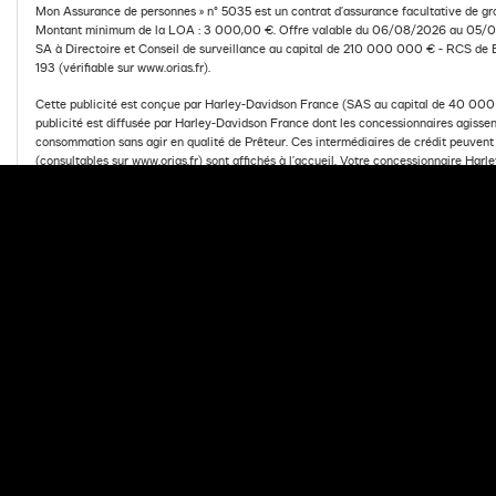
Mon Assurance de personnes » n° 5035 est un contrat d’assurance facultative de gr
Montant minimum de la LOA : 3 000,00 €. Offre valable du 06/08/2026 au 05/09/
SA à Directoire et Conseil de surveillance au capital de 210 000 000 € - RCS de 
193 (vérifiable sur www.orias.fr).
Cette publicité est conçue par Harley-Davidson France (SAS au capital de 40 000 €
publicité est diffusée par Harley-Davidson France dont les concessionnaires agissent
consommation sans agir en qualité de Prêteur. Ces intermédiaires de crédit peuven
(consultables sur www.orias.fr) sont affichés à l’accueil. Votre concessionnaire Ha
Davidson® participant à l’opération.
Document publicitaire à valeur non contractuelle.
PARLEZ A VOTRE CONCESSIONNAIRE
DEMA
Retour
SÉLECTIONNEZ UNE 
*Harley-Davidson Finance est un département commercial d'Arkéa Fin