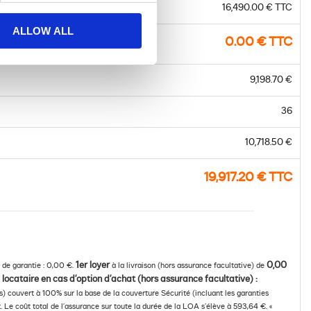
16,490.00 € TTC
ALLOW ALL
0.00 € TTC
9,198.70 €
36
10,718.50 €
19,917.20 € TTC
1er loyer
0,00
 de garantie : 0,00 €.
à la livraison (hors assurance facultative) de
 locataire en cas d’option d’achat (hors assurance facultative) :
es) couvert à 100% sur la base de la couverture Sécurité (incluant les garanties
 Le coût total de l’assurance sur toute la durée de la LOA s’élève à 593,64 €. «