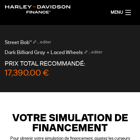
MENU
ACCUEIL
...editer
Street Bob™
OBTENIR UNE SIMULATION DE FINANCEMENT
...editer
Dark Billiard Gray + Laced Wheels
PRIX TOTAL RECOMMANDÉ:
FRANÇAIS
17,390.00 €
VOTRE SIMULATION DE
FINANCEMENT
Pour obtenir votre simulation de financement, ajustez les curseurs