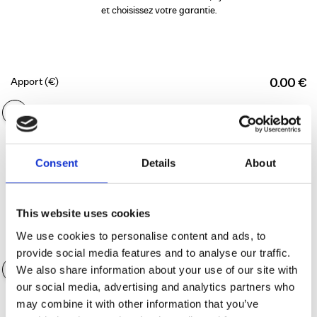
et choisissez votre garantie.
Apport (€)
0.00 €
Durée du financement
36 mois
Consent
Details
About
This website uses cookies
We use cookies to personalise content and ads, to
Valeur des accessoires
0.00 €
provide social media features and to analyse our traffic.
We also share information about your use of our site with
our social media, advertising and analytics partners who
may combine it with other information that you’ve