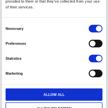
Options de garantie
provided to them or that they’ve collected from your use
of their services.
Consent
Necessary
Selection
Un crédit vous engage et doit être remboursé.
Preferences
Vérifiez vos capacités de remboursement avant
de vous engager.
Statistics
Marketing
ALLOW ALL