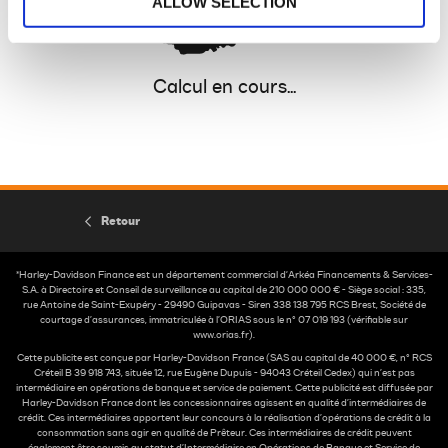
ALLOW SELECTION
Calcul en cours...
Retour
*Harley-Davidson Finance est un département commercial d'Arkéa Financements & Services-
S.A. à Directoire et Conseil de surveillance au capital de 210 000 000 € - Siège social : 335,
rue Antoine de Saint-Exupéry - 29490 Guipavas - Siren 338 138 795 RCS Brest, Société de
courtage d’assurances, immatriculée à l’ORIAS sous le n° 07 019 193 (vérifiable sur
www.orias.fr).
Cette publicite est conçue par Harley-Davidson France (SAS au capital de 40 000 €, n° RCS
Créteil B 39 918 743, située 12, rue Eugène Dupuis - 94043 Créteil Cedex) qui n’est pas
intermédiaire en opérations de banque et service de paiement. Cette publicité est diffusée par
Harley-Davidson France dont les concessionnaires agissent en qualité d’intermédiaires de
crédit. Ces intermédiaires apportent leur concours à la réalisation d’opérations de crédit à la
consommation sans agir en qualité de Prêteur. Ces intermédiaires de crédit peuvent