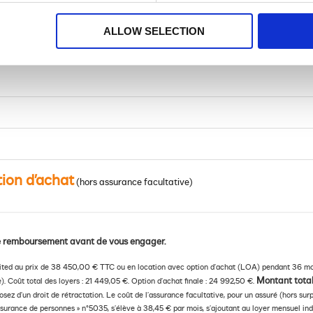
ALLOW SELECTION
tion d’achat
(hors assurance facultative)
 de remboursement avant de vous engager.
mited au prix de 38 450,00 € TTC ou en location avec option d’achat (LOA) pendant 36 mo
Montant total
). Coût total des loyers : 21 449,05 €. Option d’achat finale : 24 992,50 €.
osez d’un droit de rétractation. Le coût de l’assurance facultative, pour un assuré (hors su
surance de personnes » n°5035, s’élève à 38,45 € par mois, s’ajoutant au loyer mensuel indi