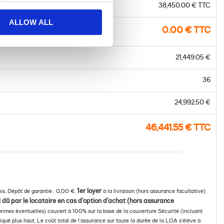
38,450.00 € TTC
ALLOW ALL
0.00 € TTC
21,449.05 €
36
24,992.50 €
46,441.55 € TTC
1er loyer
is. Dépôt de garantie : 0,00 €.
à la livraison (hors assurance facultative)
 dû par le locataire en cas d’option d’achat (hors assurance
rprimes éventuelles) couvert à 100% sur la base de la couverture Sécurité (incluant
qué plus haut. Le coût total de l’assurance sur toute la durée de la LOA s’élève à