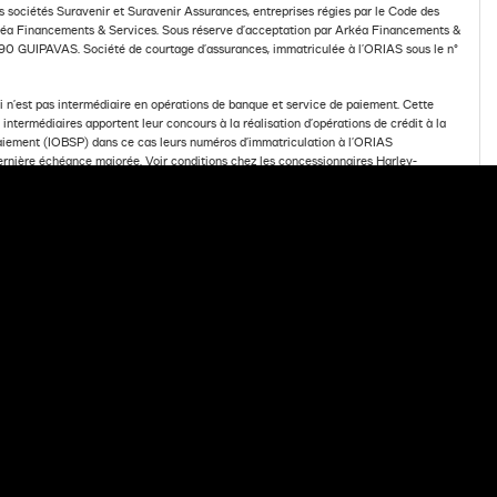
sociétés Suravenir et Suravenir Assurances, entreprises régies par le Code des
a Financements & Services. Sous réserve d’acceptation par Arkéa Financements &
90 GUIPAVAS. Société de courtage d’assurances, immatriculée à l’ORIAS sous le n°
n’est pas intermédiaire en opérations de banque et service de paiement. Cette
ntermédiaires apportent leur concours à la réalisation d’opérations de crédit à la
Paiement (IOBSP) dans ce cas leurs numéros d’immatriculation à l’ORIAS
dernière échéance majorée. Voir conditions chez les concessionnaires Harley-
FRE DE FINANCEMENT
Powered by Media Links Online