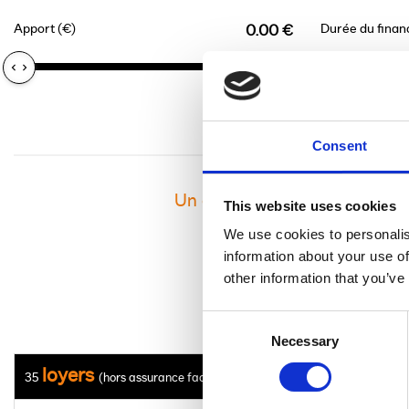
Apport (€)
Durée du fina
0.00 €
Consent
Un crédit vous engage et doi
This website uses cookies
We use cookies to personalis
information about your use of
other information that you’ve
Consent
Necessary
Selection
loyers
35
(hors assurance facultative)