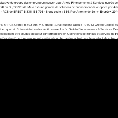
ultative de groupe des emprunteurs souscrit par Arkéa Financements & Services auprès des 
26 au 05/09/2026. Meia est une gamme de solutions de financement développée par Arké
€ - RCS de BREST B 338 138 795 - Siège social : 335, Rue Antoine de Saint- Exupéry, 294
, n° RCS Créteil B 393 918 743, située 12, rue Eugène Dupuis - 94043 Créteil Cedex) qui 
 en qualité d’intermédiaires de crédit non exclusifs d'Arkéa Financements & Services. Ces i
t également être soumis au statut d’Intermédiaire en Opérations de Banque et Service de 
rley-Davidson® peut reprendre votre véhicule au terme du contrat pour le montant de votre 
NDE DE FINANCEMENT
MOTO
SÉLECTIONNEZ UNE FINITION
SÉLECTIONNEZ VOTRE OF
ancements & Services- S.A. à Directoire et Conseil de surveillance