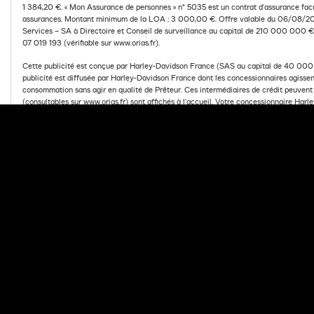
1 384,20 €. « Mon Assurance de personnes » n° 5035 est un contrat d’assurance fac
assurances. Montant minimum de la LOA : 3 000,00 €. Offre valable du 06/08/20
Services – SA à Directoire et Conseil de surveillance au capital de 210 000 000 
07 019 193 (vérifiable sur www.orias.fr).
Cette publicité est conçue par Harley-Davidson France (SAS au capital de 40 000 €
publicité est diffusée par Harley-Davidson France dont les concessionnaires agissent
consommation sans agir en qualité de Prêteur. Ces intermédiaires de crédit peuven
(consultables sur www.orias.fr) sont affichés à l’accueil. Votre concessionnaire Ha
Davidson® participant à l’opération.
Document publicitaire à valeur non contractuelle.
PARLEZ A VOTRE CONCESSIONNAIRE
DEMA
Retour
SÉLECTIONNEZ UNE 
*Harley-Davidson Finance est un département commercial d'Arkéa Fin