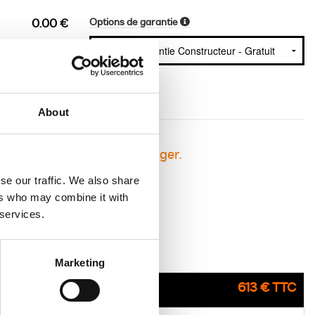
Options de garantie
0.00 €
About
sement avant de vous engager.
se our traffic. We also share
ers who may combine it with
 services.
Marketing
613 € TTC