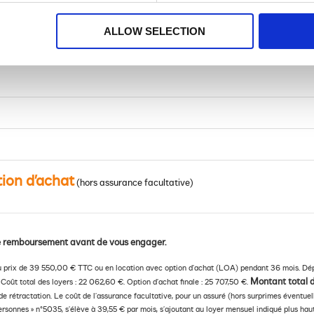
ALLOW SELECTION
tion d’achat
(hors assurance facultative)
 de remboursement avant de vous engager.
au prix de 39 550,00 € TTC ou en location avec option d’achat (LOA) pendant 36 mois. Dép
Montant total d
 Coût total des loyers : 22 062,60 €. Option d’achat finale : 25 707,50 €.
de rétractation. Le coût de l’assurance facultative, pour un assuré (hors surprimes éventue
sonnes » n°5035, s’élève à 39,55 € par mois, s’ajoutant au loyer mensuel indiqué plus haut.