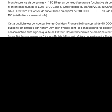
Mon Assurance de personnes » n° 5035 est un contrat d’assurance facultative de gr
Montant minimum de la LOA : 3 000,00 €. Offre valable du 06/08/2026 au 05/09/
SA à Directoire et Conseil de surveillance au capital de 210 000 000 € - RCS de 
193 (vérifiable sur www.orias.fr).
Cette publicité est conçue par Harley-Davidson France (SAS au capital de 40 000 €
publicité est diffusée par Harley-Davidson France dont les concessionnaires agissent
consommation sans agir en qualité de Prêteur. Ces intermédiaires de crédit peuven
(consultables sur www.orias.fr) sont affichés à l’accueil. Votre concessionnaire Ha
Davidson® participant à l’opération.
Document publicitaire à valeur non contractuelle.
PARLEZ A VOTRE CONCESSIONNAIRE
DEMA
Retour
SÉLECTIONNEZ UNE 
*Harley-Davidson Finance est un département commercial d'Arkéa Fin