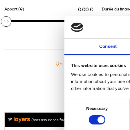
Apport (€)
Durée du fina
0.00 €
Consent
Un crédit vous engage et doi
This website uses cookies
We use cookies to personalis
information about your use of
other information that you’ve
Consent
Necessary
Selection
loyers
35
(hors assurance facultative)