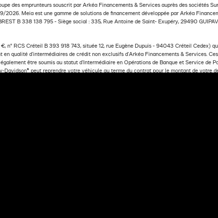
oupe des emprunteurs souscrit par Arkéa Financements & Services auprès des sociétés Sura
2026. Meia est une gamme de solutions de financement développée par Arkéa Financemen
BREST B 338 138 795 - Siège social : 335, Rue Antoine de Saint- Exupéry, 29490 GUIPAVA
, n° RCS Créteil B 393 918 743, située 12, rue Eugène Dupuis - 94043 Créteil Cedex) qui 
 en qualité d’intermédiaires de crédit non exclusifs d'Arkéa Financements & Services. Ces i
t également être soumis au statut d’Intermédiaire en Opérations de Banque et Service de 
rley-Davidson® peut reprendre votre véhicule au terme du contrat pour le montant de votre 
NDE DE FINANCEMENT
MOTO
SÉLECTIONNEZ UNE FINITION
SÉLECTIONNEZ VOTRE OF
ancements & Services- S.A. à Directoire et Conseil de surveillance