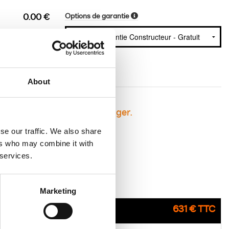
Options de garantie
0.00 €
About
sement avant de vous engager.
se our traffic. We also share
ers who may combine it with
 services.
Marketing
631 € TTC