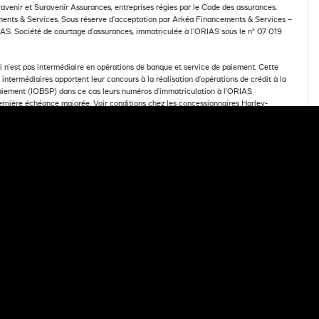
venir et Suravenir Assurances, entreprises régies par le Code des assurances.
ts & Services. Sous réserve d’acceptation par Arkéa Financements & Services –
S. Société de courtage d’assurances, immatriculée à l’ORIAS sous le n° 07 019
n’est pas intermédiaire en opérations de banque et service de paiement. Cette
ntermédiaires apportent leur concours à la réalisation d’opérations de crédit à la
Paiement (IOBSP) dans ce cas leurs numéros d’immatriculation à l’ORIAS
dernière échéance majorée. Voir conditions chez les concessionnaires Harley-
FRE DE FINANCEMENT
Powered by Media Links Online