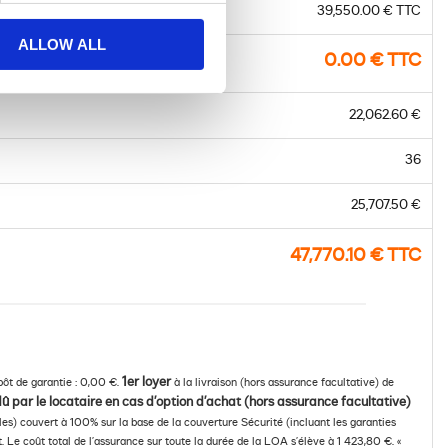
39,550.00 € TTC
ALLOW ALL
0.00 € TTC
22,062.60 €
36
25,707.50 €
47,770.10 € TTC
1er loyer
ôt de garantie : 0,00 €.
à la livraison (hors assurance facultative) de
û par le locataire en cas d’option d’achat (hors assurance facultative)
lles) couvert à 100% sur la base de la couverture Sécurité (incluant les garanties
 Le coût total de l’assurance sur toute la durée de la LOA s’élève à 1 423,80 €. «