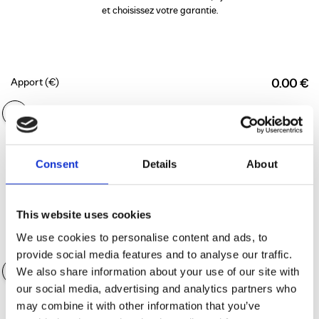
et choisissez votre garantie.
Apport (€)
0.00 €
Durée du financement
36 mois
Consent
Details
About
This website uses cookies
We use cookies to personalise content and ads, to
Valeur des accessoires
0.00 €
provide social media features and to analyse our traffic.
We also share information about your use of our site with
our social media, advertising and analytics partners who
may combine it with other information that you’ve