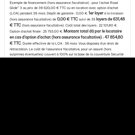
Exemple de financement (hors assurance facultative) : pour l’achat Road
Glide™ 3 au prix de 39 620,00 € TTC ou en location avec option d’achat
1er loyer
(LOA) pendant 36 mois. Dépôt de garantie : 0,00 €.
à la livraison
0,00 € TTC
loyers de 631,48
(hors assurance facultative) de
suivi de 35
€ TTC
(hors assurance facultative). Coût total des loyers : 22 101,80 €.
Montant total dû par le locataire
Option d’achat finale : 25 753,00 €.
en cas d’option d’achat (hors assurance facultative) : 47 854,80
€ TTC
. Durée effective de la LOA : 36 mois. Vous disposez d’un droit de
rétractation. Le coût de l’assurance facultative, pour un assuré (hors
surprimes éventuelles) couvert à 100% sur la base de la couverture Sécurité
(incluant les garanties Décès et Perte Totale et Irréversible d’Autonomie) du
contrat « Mon Assurance de personnes » n°5035, s’élève à 39,62 € par mois,
s’ajoutant au loyer mensuel indiqué plus haut. Le coût total de l’assurance sur
toute la durée de la LOA s’élève à 1 426,32 €. « Mon Assurance de personnes
» n° 5035 est un contrat d’assurance facultative de groupe des emprunteurs
souscrit par Arkéa Financements & Services auprès des sociétés Suravenir et
Suravenir Assurances, entreprises régies par le Code des assurances.
Montant minimum de la LOA : 3 000,00 €. Offre valable du 07/08/2026 au
06/09/2026. Meia est une gamme de solutions de financement développée
par Arkéa Financements & Services. Sous réserve d’acceptation par Arkéa
Financements & Services – SA à Directoire et Conseil de surveillance au
capital de 210 000 000 € - RCS de BREST B 338 138 795 - Siège social :
335, Rue Antoine de Saint- Exupéry, 29490 GUIPAVAS. Société de courtage
d’assurances, immatriculée à l’ORIAS sous le n° 07 019 193 (vérifiable sur
www.orias.fr).