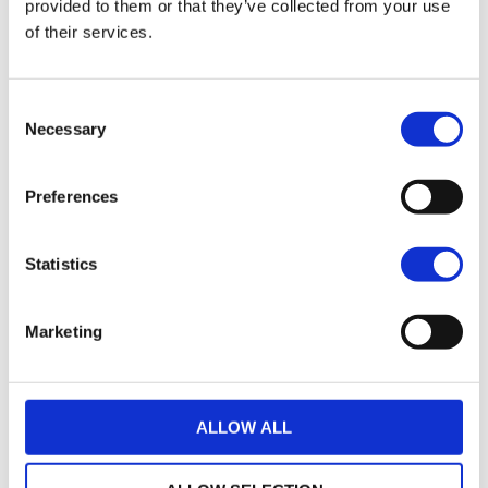
Options de garantie
provided to them or that they’ve collected from your use
of their services.
Consent
Necessary
Selection
Un crédit vous engage et doit être remboursé.
Preferences
Vérifiez vos capacités de remboursement avant
de vous engager.
Statistics
Marketing
ALLOW ALL
loyers
632 € TTC
35
(hors assurance facultative)