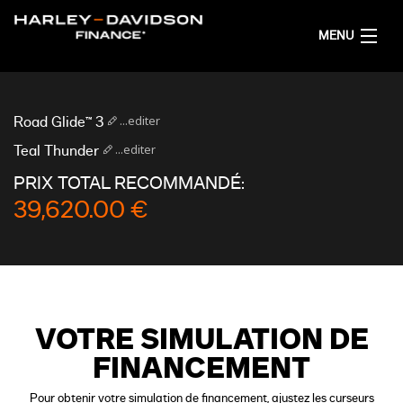
MENU
ACCUEIL
...editer
Road Glide™ 3
OBTENIR UNE SIMULATION DE FINANCEMENT
...editer
Teal Thunder
PRIX TOTAL RECOMMANDÉ:
FRANÇAIS
39,620.00 €
VOTRE SIMULATION DE
FINANCEMENT
Pour obtenir votre simulation de financement, ajustez les curseurs