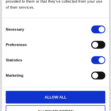
Options de garantie
provided to them or that they’ve collected from your use
of their services.
Consent
Necessary
Selection
Un crédit vous engage et doit être remboursé.
Preferences
Vérifiez vos capacités de remboursement avant
de vous engager.
Statistics
Marketing
ALLOW ALL
loyers
383 € TTC
35
(hors assurance facultative)