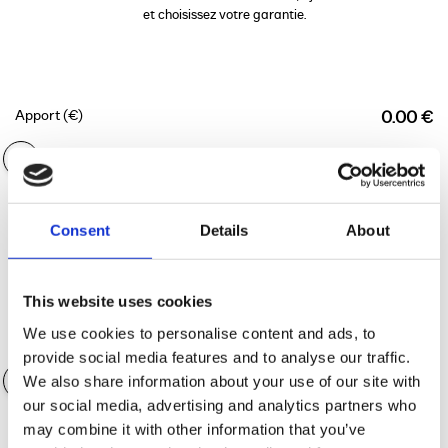
et choisissez votre garantie.
Apport (€)
0.00 €
Durée du financement
36 mois
Consent
Details
About
This website uses cookies
We use cookies to personalise content and ads, to
Valeur des accessoires
0.00 €
provide social media features and to analyse our traffic.
We also share information about your use of our site with
our social media, advertising and analytics partners who
may combine it with other information that you’ve