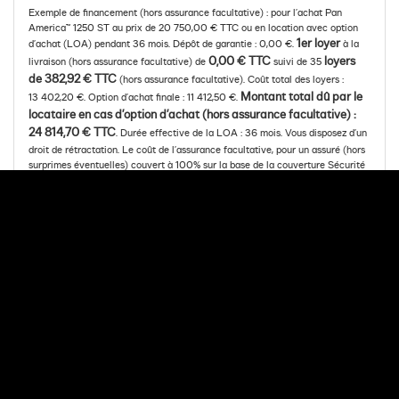
Exemple de financement (hors assurance facultative) : pour l’achat Pan
America™ 1250 ST au prix de 20 750,00 € TTC ou en location avec option
1er loyer
d’achat (LOA) pendant 36 mois. Dépôt de garantie : 0,00 €.
à la
0,00 € TTC
loyers
livraison (hors assurance facultative) de
suivi de 35
de 382,92 € TTC
(hors assurance facultative). Coût total des loyers :
Montant total dû par le
13 402,20 €. Option d’achat finale : 11 412,50 €.
locataire en cas d’option d’achat (hors assurance facultative) :
24 814,70 € TTC
. Durée effective de la LOA : 36 mois. Vous disposez d’un
droit de rétractation. Le coût de l’assurance facultative, pour un assuré (hors
surprimes éventuelles) couvert à 100% sur la base de la couverture Sécurité
(incluant les garanties Décès et Perte Totale et Irréversible d’Autonomie) du
contrat « Mon Assurance de personnes » n°5035, s’élève à 20,75 € par mois,
s’ajoutant au loyer mensuel indiqué plus haut. Le coût total de l’assurance sur
toute la durée de la LOA s’élève à 747,00 €. « Mon Assurance de personnes »
n° 5035 est un contrat d’assurance facultative de groupe des emprunteurs
souscrit par Arkéa Financements & Services auprès des sociétés Suravenir et
Suravenir Assurances, entreprises régies par le Code des assurances.
Montant minimum de la LOA : 3 000,00 €. Offre valable du 06/08/2026
au 05/09/2026. Meia est une gamme de solutions de financement
développée par Arkéa Financements & Services. Sous réserve d’acceptation
par Arkéa Financements & Services – SA à Directoire et Conseil de
surveillance au capital de 210 000 000 € - RCS de BREST B 338 138 795 -
Siège social : 335, Rue Antoine de Saint- Exupéry, 29490 GUIPAVAS.
Société de courtage d’assurances, immatriculée à l’ORIAS sous le n° 07 019
193 (vérifiable sur www.orias.fr).