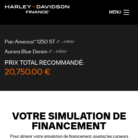
MENU
ACCUEIL
...editer
Pan America™ 1250 ST
OBTENIR UNE SIMULATION DE FINANCEMENT
...editer
Aurora Blue Denim
PRIX TOTAL RECOMMANDÉ:
FRANÇAIS
20,750.00 €
VOTRE SIMULATION DE
FINANCEMENT
Pour obtenir votre simulation de financement, ajustez les curseurs