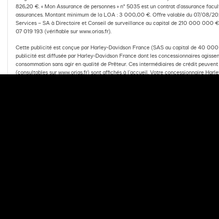
826,20 €. « Mon Assurance de personnes » n° 5035 est un contrat d’assurance facul
assurances. Montant minimum de la LOA : 3 000,00 €. Offre valable du 07/08/20
Services – SA à Directoire et Conseil de surveillance au capital de 210 000 000 
07 019 193 (vérifiable sur www.orias.fr).
Cette publicité est conçue par Harley-Davidson France (SAS au capital de 40 000 €
publicité est diffusée par Harley-Davidson France dont les concessionnaires agissent
consommation sans agir en qualité de Prêteur. Ces intermédiaires de crédit peuven
(consultables sur www.orias.fr) sont affichés à l’accueil. Votre concessionnaire Ha
Davidson® participant à l’opération.
Document publicitaire à valeur non contractuelle.
PARLEZ A VOTRE CONCESSIONNAIRE
DEMA
Retour
SÉLECTIONNEZ UNE 
*Harley-Davidson Finance est un département commercial d'Arkéa Fin