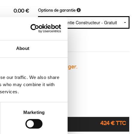
Options de garantie
0.00 €
About
sement avant de vous engager.
se our traffic. We also share
ers who may combine it with
 services.
Marketing
424 € TTC