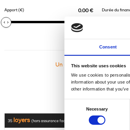
Apport (€)
Durée du fina
0.00 €
Consent
Un crédit vous engage et doi
This website uses cookies
We use cookies to personalis
information about your use of
other information that you’ve
Consent
Necessary
Selection
loyers
35
(hors assurance facultative)