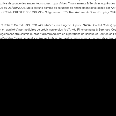
tative de groupe des emprunteurs souscrit par Arkéa Financements & Services auprès des s
26 au 06/09/2026. Meia est une gamme de solutions de financement développée par Arké
€ - RCS de BREST B 338 138 795 - Siège social : 335, Rue Antoine de Saint- Exupéry, 294
, n° RCS Créteil B 393 918 743, située 12, rue Eugène Dupuis - 94043 Créteil Cedex) qui 
 en qualité d’intermédiaires de crédit non exclusifs d'Arkéa Financements & Services. Ces i
t également être soumis au statut d’Intermédiaire en Opérations de Banque et Service de 
rley-Davidson® peut reprendre votre véhicule au terme du contrat pour le montant de votre 
NDE DE FINANCEMENT
MOTO
SÉLECTIONNEZ UNE FINITION
SÉLECTIONNEZ VOTRE OF
ancements & Services- S.A. à Directoire et Conseil de surveillance