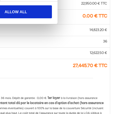
22,950.00 € TTC
ALLOW ALL
0.00 € TTC
14,823.20 €
36
12,622.50 €
27,445.70 € TTC
1er loyer
 36 mois. Dépôt de garantie : 0,00 €.
à la livraison (hors assurance
tant total dû par le locataire en cas d’option d’achat (hors assurance
rprimes éventuelles) couvert à 100% sur la base de la couverture Sécurité (incluant
qué plus haut. Le coût total de l’assurance sur toute la durée de la LOA s’élève à