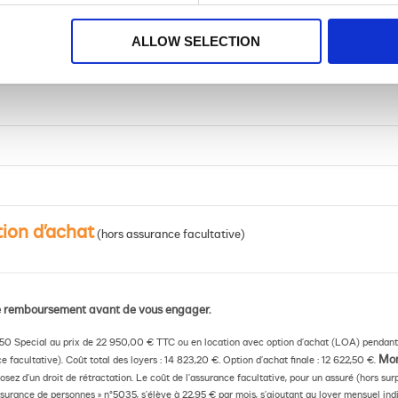
ALLOW SELECTION
tion d’achat
(hors assurance facultative)
 de remboursement avant de vous engager.
250 Special au prix de 22 950,00 € TTC ou en location avec option d’achat (LOA) pendant
Mon
 facultative). Coût total des loyers : 14 823,20 €. Option d’achat finale : 12 622,50 €.
osez d’un droit de rétractation. Le coût de l’assurance facultative, pour un assuré (hors su
surance de personnes » n°5035, s’élève à 22,95 € par mois, s’ajoutant au loyer mensuel indi