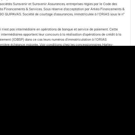
ociétés Suravenir et Suravenir Assurances, entreprises régies par le Code des
a Financements & Services. Sous réserve d’acceptation par Arkéa Financements &
90 GUIPAVAS. Société de courtage d’assurances, immatriculée à l’ORIAS sous le n°
n’est pas intermédiaire en opérations de banque et service de paiement. Cette
ntermédiaires apportent leur concours à la réalisation d’opérations de crédit à la
Paiement (IOBSP) dans ce cas leurs numéros d’immatriculation à l’ORIAS
dernière échéance majorée. Voir conditions chez les concessionnaires Harley-
FRE DE FINANCEMENT
Powered by Media Links Online