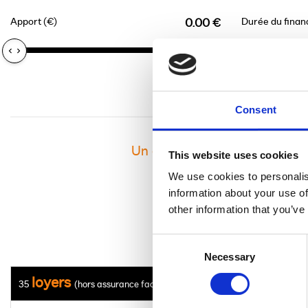
Apport (€)
Durée du fina
0.00 €
Consent
Un crédit vous engage et doi
This website uses cookies
We use cookies to personalis
information about your use of
other information that you’ve
Consent
Necessary
Selection
loyers
35
(hors assurance facultative)