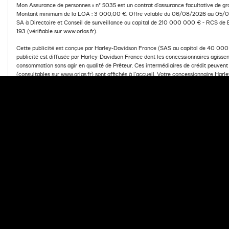
Mon Assurance de personnes » n° 5035 est un contrat d’assurance facultative de gr
Montant minimum de la LOA : 3 000,00 €. Offre valable du 06/08/2026 au 05/09/
SA à Directoire et Conseil de surveillance au capital de 210 000 000 € - RCS de 
193 (vérifiable sur www.orias.fr).
Cette publicité est conçue par Harley-Davidson France (SAS au capital de 40 000 €
publicité est diffusée par Harley-Davidson France dont les concessionnaires agissent
consommation sans agir en qualité de Prêteur. Ces intermédiaires de crédit peuven
(consultables sur www.orias.fr) sont affichés à l’accueil. Votre concessionnaire Ha
Davidson® participant à l’opération.
Document publicitaire à valeur non contractuelle.
PARLEZ A VOTRE CONCESSIONNAIRE
DEMA
Retour
SÉLECTIONNEZ UNE 
*Harley-Davidson Finance est un département commercial d'Arkéa Fin