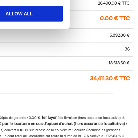
28,490.00 € TTC
ALLOW ALL
0.00 € TTC
15,892.80 €
36
18,518.50 €
34,411.30 € TTC
1er loyer
Dépôt de garantie : 0,00 €.
à la livraison (hors assurance facultative) de
 par le locataire en cas d’option d’achat (hors assurance facultative) :
es) couvert à 100% sur la base de la couverture Sécurité (incluant les garanties
 Le coût total de l’assurance sur toute la durée de la LOA s’élève à 1 025,64 €. «