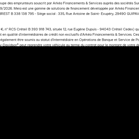
oupe des emprunteurs souscrit par Arkéa Financements & Services auprès des sociétés Sura
2026. Meia est une gamme de solutions de financement développée par Arkéa Financemen
BREST B 338 138 795 - Siège social : 335, Rue Antoine de Saint- Exupéry, 29490 GUIPAVA
, n° RCS Créteil B 393 918 743, située 12, rue Eugène Dupuis - 94043 Créteil Cedex) qui 
 en qualité d’intermédiaires de crédit non exclusifs d'Arkéa Financements & Services. Ces i
t également être soumis au statut d’Intermédiaire en Opérations de Banque et Service de 
rley-Davidson® peut reprendre votre véhicule au terme du contrat pour le montant de votre 
NDE DE FINANCEMENT
MOTO
SÉLECTIONNEZ UNE FINITION
SÉLECTIONNEZ VOTRE OF
ancements & Services- S.A. à Directoire et Conseil de surveillance