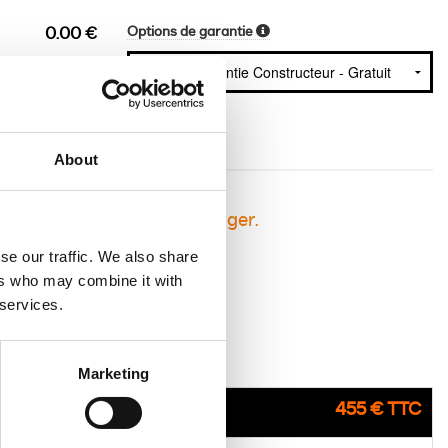
Options de garantie
0.00 €
About
sement avant de vous engager.
se our traffic. We also share
ers who may combine it with
 services.
Marketing
455 € TTC