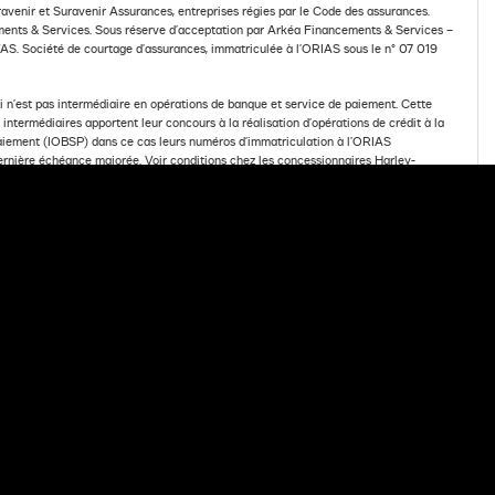
venir et Suravenir Assurances, entreprises régies par le Code des assurances.
ts & Services. Sous réserve d’acceptation par Arkéa Financements & Services –
S. Société de courtage d’assurances, immatriculée à l’ORIAS sous le n° 07 019
n’est pas intermédiaire en opérations de banque et service de paiement. Cette
ntermédiaires apportent leur concours à la réalisation d’opérations de crédit à la
Paiement (IOBSP) dans ce cas leurs numéros d’immatriculation à l’ORIAS
dernière échéance majorée. Voir conditions chez les concessionnaires Harley-
FRE DE FINANCEMENT
Powered by Media Links Online