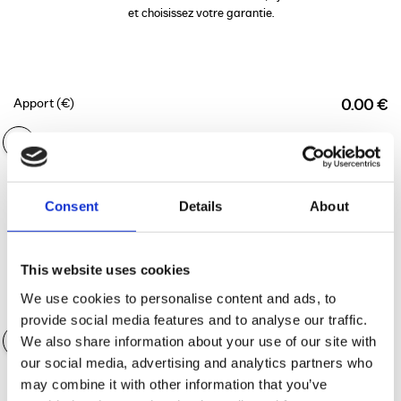
et choisissez votre garantie.
Apport (€)
0.00 €
Durée du financement
36 mois
Consent
Details
About
This website uses cookies
We use cookies to personalise content and ads, to
Valeur des accessoires
0.00 €
provide social media features and to analyse our traffic.
We also share information about your use of our site with
our social media, advertising and analytics partners who
may combine it with other information that you’ve