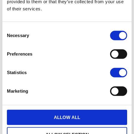
Options de garantie
provided to them or that they’ve collected from your use
of their services.
Consent
Necessary
Selection
Un crédit vous engage et doit être remboursé.
Preferences
Vérifiez vos capacités de remboursement avant
de vous engager.
Statistics
Marketing
ALLOW ALL
loyers
458 € TTC
35
(hors assurance facultative)