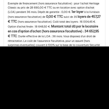
Exemple de financement (hors assurance facultative) : pour l’achat Heritage
Classic au prix de 28 690,00 € TTC ou en location avec option d’achat
1er loyer
(LOA) pendant 36 mois. Dépôt de garantie : 0,00 €.
à la livraison
0,00 € TTC
loyers de 457,27
(hors assurance facultative) de
suivi de 35
€ TTC
(hors assurance facultative). Coût total des loyers : 16 004,45 €.
Montant total dû par le locataire
Option d’achat finale : 18 648,50 €.
en cas d’option d’achat (hors assurance facultative) : 34 652,95
€ TTC
. Durée effective de la LOA : 36 mois. Vous disposez d’un droit de
rétractation. Le coût de l’assurance facultative, pour un assuré (hors
surprimes éventuelles) couvert à 100% sur la base de la couverture Sécurité
(incluant les garanties Décès et Perte Totale et Irréversible d’Autonomie) du
contrat « Mon Assurance de personnes » n°5035, s’élève à 28,69 € par mois,
s’ajoutant au loyer mensuel indiqué plus haut. Le coût total de l’assurance sur
toute la durée de la LOA s’élève à 1 032,84 €. « Mon Assurance de personnes
» n° 5035 est un contrat d’assurance facultative de groupe des emprunteurs
souscrit par Arkéa Financements & Services auprès des sociétés Suravenir et
Suravenir Assurances, entreprises régies par le Code des assurances.
Montant minimum de la LOA : 3 000,00 €. Offre valable du 07/08/2026 au
06/09/2026. Meia est une gamme de solutions de financement développée
par Arkéa Financements & Services. Sous réserve d’acceptation par Arkéa
Financements & Services – SA à Directoire et Conseil de surveillance au
capital de 210 000 000 € - RCS de BREST B 338 138 795 - Siège social :
335, Rue Antoine de Saint- Exupéry, 29490 GUIPAVAS. Société de courtage
d’assurances, immatriculée à l’ORIAS sous le n° 07 019 193 (vérifiable sur
www.orias.fr).