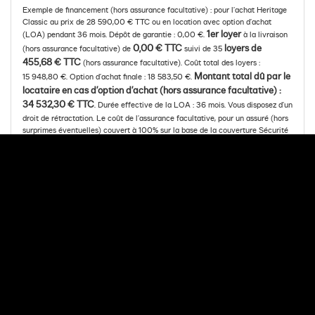
Exemple de financement (hors assurance facultative) : pour l’achat Heritage
Classic au prix de 28 590,00 € TTC ou en location avec option d’achat
1er loyer
(LOA) pendant 36 mois. Dépôt de garantie : 0,00 €.
à la livraison
0,00 € TTC
loyers de
(hors assurance facultative) de
suivi de 35
455,68 € TTC
(hors assurance facultative). Coût total des loyers :
Montant total dû par le
15 948,80 €. Option d’achat finale : 18 583,50 €.
locataire en cas d’option d’achat (hors assurance facultative) :
34 532,30 € TTC
. Durée effective de la LOA : 36 mois. Vous disposez d’un
droit de rétractation. Le coût de l’assurance facultative, pour un assuré (hors
surprimes éventuelles) couvert à 100% sur la base de la couverture Sécurité
(incluant les garanties Décès et Perte Totale et Irréversible d’Autonomie) du
contrat « Mon Assurance de personnes » n°5035, s’élève à 28,59 € par mois,
s’ajoutant au loyer mensuel indiqué plus haut. Le coût total de l’assurance sur
toute la durée de la LOA s’élève à 1 029,24 €. « Mon Assurance de personnes
» n° 5035 est un contrat d’assurance facultative de groupe des emprunteurs
souscrit par Arkéa Financements & Services auprès des sociétés Suravenir et
Suravenir Assurances, entreprises régies par le Code des assurances.
Montant minimum de la LOA : 3 000,00 €. Offre valable du 06/08/2026
au 05/09/2026. Meia est une gamme de solutions de financement
développée par Arkéa Financements & Services. Sous réserve d’acceptation
par Arkéa Financements & Services – SA à Directoire et Conseil de
surveillance au capital de 210 000 000 € - RCS de BREST B 338 138 795 -
Siège social : 335, Rue Antoine de Saint- Exupéry, 29490 GUIPAVAS.
Société de courtage d’assurances, immatriculée à l’ORIAS sous le n° 07 019
193 (vérifiable sur www.orias.fr).