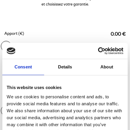
et choisissez votre garantie.
Apport (€)
0.00 €
Durée du financement
36 mois
Consent
Details
About
This website uses cookies
We use cookies to personalise content and ads, to
Valeur des accessoires
0.00 €
provide social media features and to analyse our traffic.
We also share information about your use of our site with
our social media, advertising and analytics partners who
may combine it with other information that you’ve