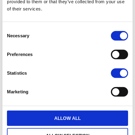
Options de garantie
provided to them or that they’ve collected from your use
of their services.
Consent
Necessary
Selection
Un crédit vous engage et doit être remboursé.
Preferences
Vérifiez vos capacités de remboursement avant
de vous engager.
Statistics
Marketing
ALLOW ALL
loyers
456 € TTC
35
(hors assurance facultative)