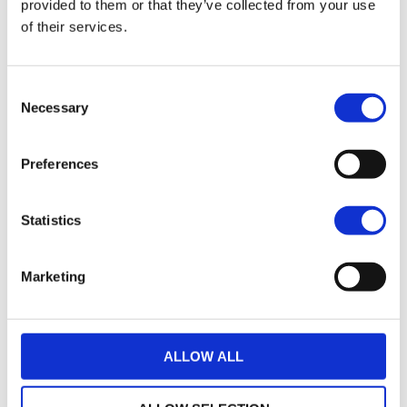
Options de garantie
provided to them or that they’ve collected from your use
of their services.
Consent
Necessary
Selection
Un crédit vous engage et doit être remboursé.
Preferences
Vérifiez vos capacités de remboursement avant
de vous engager.
Statistics
Marketing
ALLOW ALL
loyers
1041 € TTC
35
(hors assurance facultative)