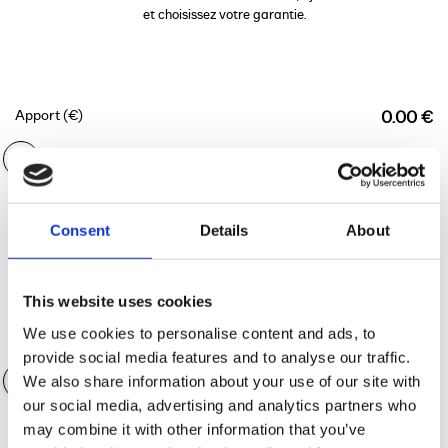
et choisissez votre garantie.
Apport (€)
0.00 €
Durée du financement
36 mois
Consent
Details
About
This website uses cookies
We use cookies to personalise content and ads, to
Valeur des accessoires
0.00 €
provide social media features and to analyse our traffic.
We also share information about your use of our site with
our social media, advertising and analytics partners who
may combine it with other information that you’ve