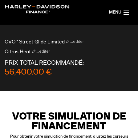
MENU
ACCUEIL
...editer
CVO™ Street Glide Limited
OBTENIR UNE SIMULATION DE FINANCEMENT
...editer
Citrus Heat
PRIX TOTAL RECOMMANDÉ:
FRANÇAIS
56,400.00 €
VOTRE SIMULATION DE
FINANCEMENT
Pour obtenir votre simulation de financement, ajustez les curseurs