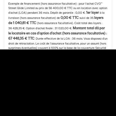
Exemple de financement (hors assurance facultative) : pour l’achat CVO™
Street Glide Limited au prix de 56 400,00 € TTC ou en location avec option
1er loyer
d’achat (LOA) pendant 36 mois. Dépôt de garantie : 0,00 €.
à la
0,00 € TTC
loyers
livraison (hors assurance facultative) de
suivi de 35
de 1 040,81 € TTC
(hors assurance facultative). Coût total des loyers :
Montant total dû par
36 428,35 €. Option d’achat finale : 31 020,00 €.
le locataire en cas d’option d’achat (hors assurance facultative) :
67 448,35 € TTC
. Durée effective de la LOA : 36 mois. Vous disposez d’un
droit de rétractation. Le coût de l’assurance facultative, pour un assuré (hors
surprimes éventuelles) couvert à 100% sur la base de la couverture Sécurité
(incluant les garanties Décès et Perte Totale et Irréversible d’Autonomie) du
contrat « Mon Assurance de personnes » n°5035, s’élève à 56,40 € par mois,
s’ajoutant au loyer mensuel indiqué plus haut. Le coût total de l’assurance sur
toute la durée de la LOA s’élève à 2 030,40 €. « Mon Assurance de
personnes » n° 5035 est un contrat d’assurance facultative de groupe des
emprunteurs souscrit par Arkéa Financements & Services auprès des
sociétés Suravenir et Suravenir Assurances, entreprises régies par le Code
des assurances. Montant minimum de la LOA : 3 000,00 €. Offre valable du
07/08/2026 au 06/09/2026. Meia est une gamme de solutions de
financement développée par Arkéa Financements & Services. Sous réserve
d’acceptation par Arkéa Financements & Services – SA à Directoire et
Conseil de surveillance au capital de 210 000 000 € - RCS de BREST B
338 138 795 - Siège social : 335, Rue Antoine de Saint- Exupéry, 29490
GUIPAVAS. Société de courtage d’assurances, immatriculée à l’ORIAS sous le
n° 07 019 193 (vérifiable sur www.orias.fr).