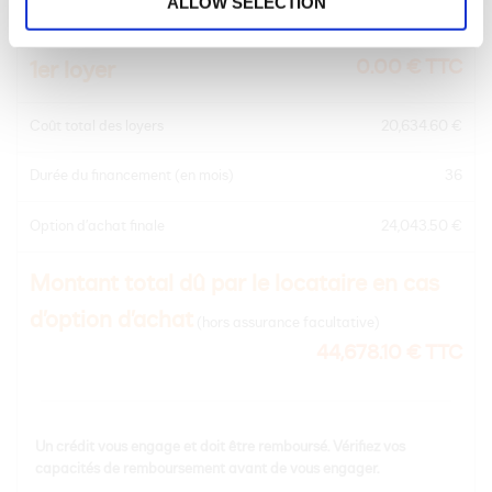
ALLOW SELECTION
Prix du modèle à financer
36,990.00 € TTC
0.00 € TTC
1er loyer
Coût total des loyers
20,634.60 €
Durée du financement (en mois)
36
Option d’achat finale
24,043.50 €
Montant total dû par le locataire en cas
d’option d’achat
(hors assurance facultative)
44,678.10 € TTC
Un crédit vous engage et doit être remboursé. Vérifiez vos
capacités de remboursement avant de vous engager.