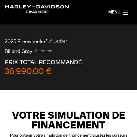
MENU
ACCUEIL
...editer
2025 Freewheeler®
OBTENIR UNE SIMULATION DE FINANCEMENT
...editer
Billiard Gray
PRIX TOTAL RECOMMANDÉ:
FRANÇAIS
36,990.00 €
VOTRE SIMULATION DE
FINANCEMENT
Pour obtenir votre simulation de financement, ajustez les curseurs