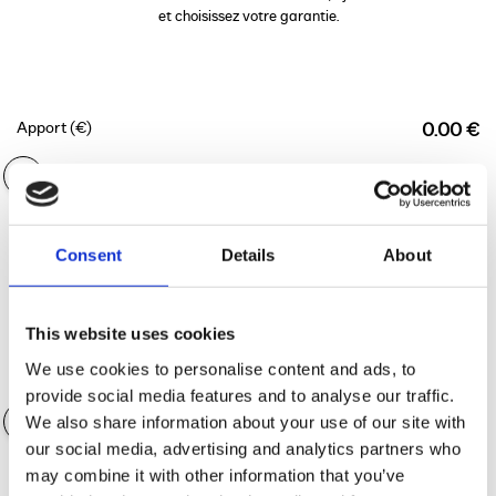
et choisissez votre garantie.
Apport (€)
0.00 €
Durée du financement
36 mois
Consent
Details
About
This website uses cookies
We use cookies to personalise content and ads, to
Valeur des accessoires
0.00 €
provide social media features and to analyse our traffic.
We also share information about your use of our site with
our social media, advertising and analytics partners who
may combine it with other information that you’ve