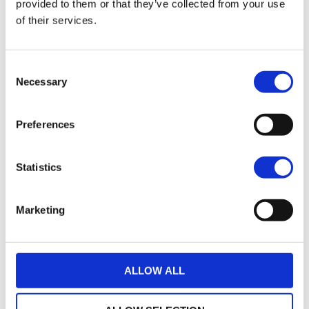
Options de garantie
provided to them or that they’ve collected from your use
of their services.
Consent
Necessary
Selection
Un crédit vous engage et doit être remboursé.
Preferences
Vérifiez vos capacités de remboursement avant
de vous engager.
Statistics
Marketing
ALLOW ALL
loyers
590 € TTC
35
(hors assurance facultative)