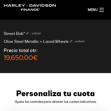
MENU
PÁGINA PRINCIPAL
...volver
Street Bob™
OBTENER COTIZACIONES FINANCIERAS
...volver
Olive Steel Metallic + Laced Wheels
Precio total otr:
SPANISH
19,650.00€
Personaliza tu cuota
Ajusta los controles para obtener tus cuotas indicativas.