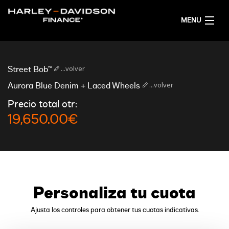
MENU
PÁGINA PRINCIPAL
...volver
Street Bob™
OBTENER COTIZACIONES FINANCIERAS
...volver
Aurora Blue Denim + Laced Wheels
Precio total otr:
SPANISH
19,650.00€
Personaliza tu cuota
Ajusta los controles para obtener tus cuotas indicativas.