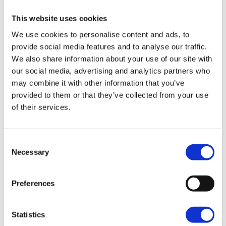
This website uses cookies
Sportster™ S
Dark Billiard Gray
We use cookies to personalise content and ads, to
provide social media features and to analyse our traffic.
17,800.00 €
We also share information about your use of our site with
our social media, advertising and analytics partners who
may combine it with other information that you’ve
Sportster™ S
provided to them or that they’ve collected from your use
Vivid Black
of their services.
18,300.00 €
Consent
Necessary
Sportster™ S
Selection
Blood Orange
18,300.00 €
Preferences
Statistics
Sportster™ S