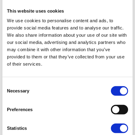
This website uses cookies
Breakout™
Dark Billiard Gray
We use cookies to personalise content and ads, to
provide social media features and to analyse our traffic.
30,600.00 €
We also share information about your use of our site with
our social media, advertising and analytics partners who
may combine it with other information that you’ve
Breakout™
provided to them or that they’ve collected from your use
Vivid Black
of their services.
31,350.00 €
Consent
Necessary
Breakout™
Selection
Blood Orange
31,350.00 €
Preferences
Statistics
Breakout™