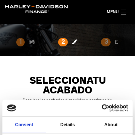
MENU
PÁGINA PRINCIPAL
1
2
3
OBTENER COTIZACIONES FINANCIERAS
SPANISH
SELECCIONATU
ACABADO
Descubre los acabados disponibles a continuación.
Consent
Details
About