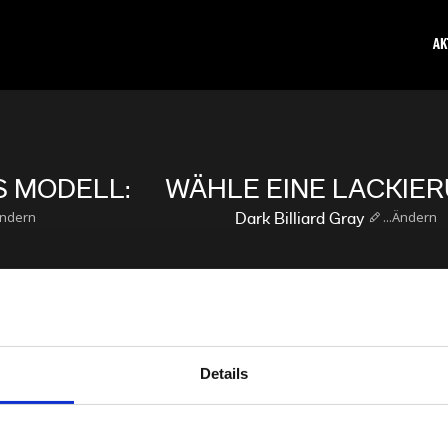
AK
 MODELL:
WÄHLE EINE LACKIER
Ändern
...Ändern
Dark Billiard Gray
ZIERUNGSANGEBOT BER
Details
 um dein Finanzierungsangebot zu sehen. Verwende die Schieber, um 