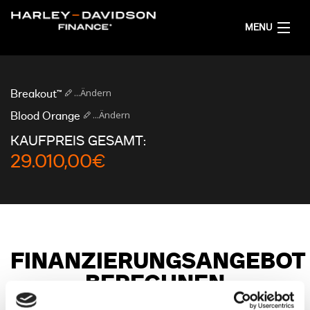
MENU
AKTUELL
...Ändern
Breakout™
FINANZIERUNGSANGEBOT RECHNEN
...Ändern
Blood Orange
KAUFPREIS GESAMT:
DEUTSCH
29.010,00€
FINANZIERUNGSANGEBOT
BERECHNEN
Wähle eine Garantieoption, um dein Finanzierungsangebot zu sehen.