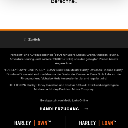
Berechne...
Zurück
Transport- und Aufbaupauschale (560€ für Sport, Cruiser, Grand American Touring,
Adventure Touring und LiveWire, 1260€ für Trike) ist in den gezeigten Preisen bereits
eingerechnet.
*HARLEY | OWN™ und HARLEY | LOAN™sind Produkte der Harley-Davidson Finance. Harley-
Davidson Finance ist ein Handelsname der Santander Consumer Bank GmbH, die von der
Finanzmarktaufsichtsbehörde konzessioniert ist und reguliert wird.
© H-D 2026. Harley, Harley-Davidson und das Bar & Shield LOGO sind eingetragene
Marken der Harley-Davidson Motor Company.
Bereitgestellt von Media Links Online
HÄNDLERZUGANG