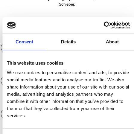
Schieber.
Anzahlung (€)
0€
Consent
Details
About
This website uses cookies
Laufzeit der Finanzierung
12 Monate
We use cookies to personalise content and ads, to provide
social media features and to analyse our traffic. We also
share information about your use of our site with our social
media, advertising and analytics partners who may
combine it with other information that you’ve provided to
Jahreskilometerleistung
3.000 KM
them or that they’ve collected from your use of their
services.