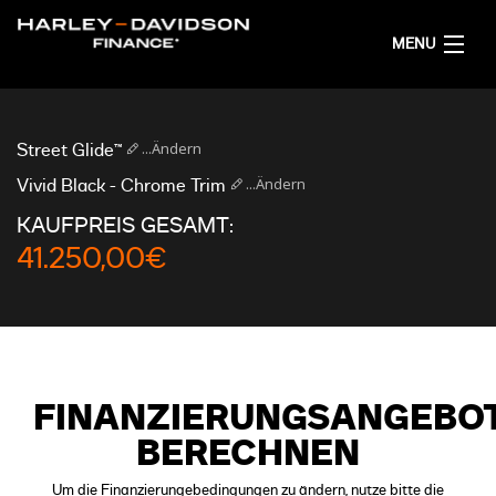
MENU
AKTUELL
...Ändern
Street Glide™
FINANZIERUNGSANGEBOT RECHNEN
...Ändern
Vivid Black - Chrome Trim
KAUFPREIS GESAMT:
DEUTSCH
41.250,00€
FINANZIERUNGSANGEBO
BERECHNEN
Um die Finanzierungebedingungen zu ändern, nutze bitte die