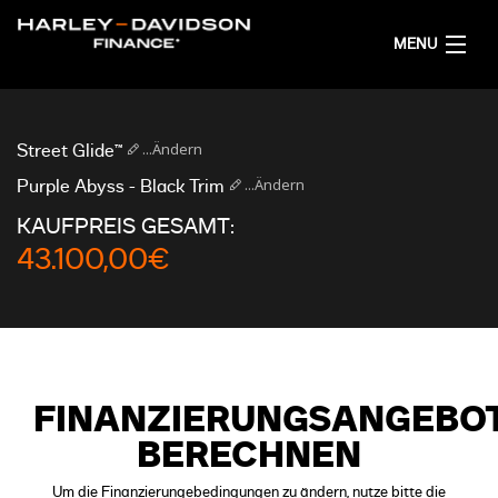
MENU
AKTUELL
...Ändern
Street Glide™
FINANZIERUNGSANGEBOT RECHNEN
...Ändern
Purple Abyss - Black Trim
KAUFPREIS GESAMT:
DEUTSCH
43.100,00€
FINANZIERUNGSANGEBO
BERECHNEN
Um die Finanzierungebedingungen zu ändern, nutze bitte die