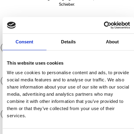
Schieber.
Anzahlung (€)
0€
Consent
Details
About
This website uses cookies
Laufzeit der Finanzierung
12 Monate
We use cookies to personalise content and ads, to provide
social media features and to analyse our traffic. We also
share information about your use of our site with our social
media, advertising and analytics partners who may
combine it with other information that you’ve provided to
Jahreskilometerleistung
3.000 KM
them or that they’ve collected from your use of their
services.