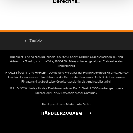
Berechne...
Zurück
Transport- und Aufbaupauschale (560€ für Sport, Cruiser, Grand American Touring,
Adventure Touring und LiveWire, 1260€ für Trike) ist in den gezeigten Preisen bereits
eingerechnet.
*HARLEY | OWN™ und HARLEY | LOAN™sind Produkte der Harley-Davidson Finance. Harley-
Davidson Finance ist ein Handelsname der Santander Consumer Bank GmbH, die von der
Finanzmarktaufsichtsbehörde konzessioniert ist und reguliert wird.
© H-D 2026. Harley, Harley-Davidson und das Bar & Shield LOGO sind eingetragene
Marken der Harley-Davidson Motor Company.
Bereitgestellt von Media Links Online
HÄNDLERZUGANG