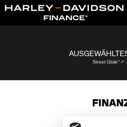
AUSGEWÄHLTES
.
Street Glide™
FINAN