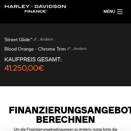
MENU
AKTUELL
...Ändern
Street Glide™
FINANZIERUNGSANGEBOT RECHNEN
...Ändern
Blood Orange - Chrome Trim
KAUFPREIS GESAMT:
DEUTSCH
41.250,00€
FINANZIERUNGSANGEBO
BERECHNEN
Um die Finanzierungebedingungen zu ändern, nutze bitte die