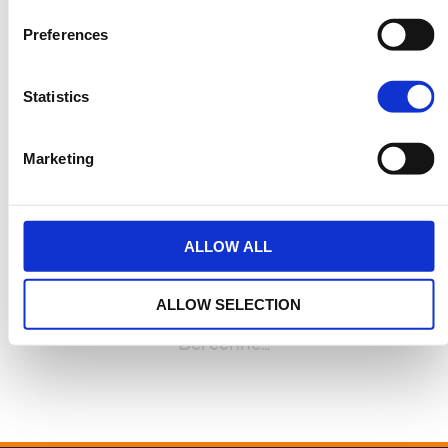
Finanzierungsangebote der Harley-Davidson Finance, einem Angebot
der Santander Consumer Bank GmbH. Bankübliche Bonitätskriterien
Preferences
vorausgesetzt. Vorbehaltlich Änderungen, Irrtümer und Fehler. Angebot
ist gültig für vier Wochen ab Ausstellungsdatum
Statistics
Harley | OWN ™ Ankaufskredit mit Schlussrate
Marketing
Monatliche Rate
1.549,93€
ALLOW ALL
Street Glide™
Blood Orange - Chrome Trim
ALLOW SELECTION
Kaufpreis
41.250,00€
Finanzierungsdaten
Kreditbetrag
41.250,00€