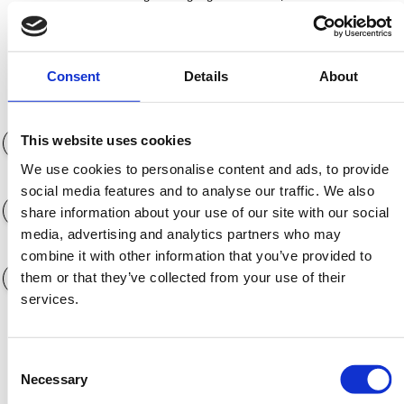
Schieber.
Consent
Details
About
Anzahlung (€)
0€
This website uses cookies
We use cookies to personalise content and ads, to provide
Laufzeit der Finanzierung
12 Monate
social media features and to analyse our traffic. We also
share information about your use of our site with our social
media, advertising and analytics partners who may
Jahreskilometerleistung
3.000 KM
combine it with other information that you’ve provided to
them or that they’ve collected from your use of their
services.
Garantieoptionen
Consent
Necessary
Selection