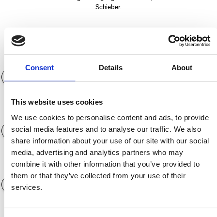
Schieber.
Anzahlung (€)
0€
Consent
Details
About
This website uses cookies
Laufzeit der Finanzierung
12 Monate
We use cookies to personalise content and ads, to provide
social media features and to analyse our traffic. We also
share information about your use of our site with our social
media, advertising and analytics partners who may
combine it with other information that you’ve provided to
Jahreskilometerleistung
3.000 KM
them or that they’ve collected from your use of their
services.