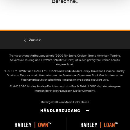
Berechne...
Zurück
Transport- und Aufbaupauschale (560€ für Sport, Cruiser, Grand American Touring,
Adventure Touring und LiveWire, 1260€ für Trike) ist in den gezeigten Preisen bereits
eingerechnet.
*HARLEY | OWN™ und HARLEY | LOAN™sind Produkte der Harley-Davidson Finance. Harley-
Davidson Finance ist ein Handelsname der Santander Consumer Bank GmbH, die von der
Finanzmarktaufsichtsbehörde konzessioniert ist und reguliert wird.
© H-D 2026. Harley, Harley-Davidson und das Bar & Shield LOGO sind eingetragene
Marken der Harley-Davidson Motor Company.
Bereitgestellt von Media Links Online
HÄNDLERZUGANG