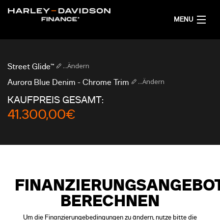
MENU
AKTUELL
...Ändern
Street Glide™
FINANZIERUNGSANGEBOT RECHNEN
...Ändern
Aurora Blue Denim - Chrome Trim
KAUFPREIS GESAMT:
DEUTSCH
41.300,00€
FINANZIERUNGSANGEBO
BERECHNEN
Um die Finanzierungebedingungen zu ändern, nutze bitte die