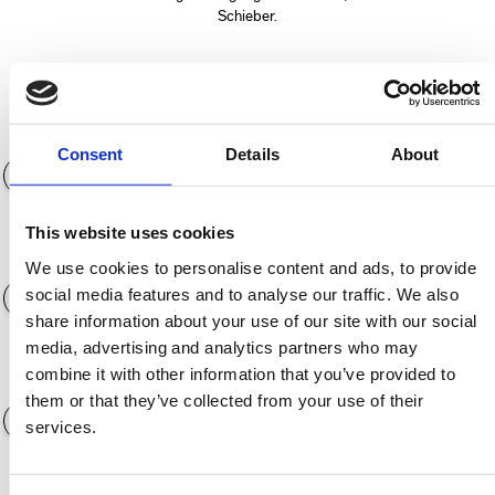
Schieber.
Anzahlung (€)
0€
Consent
Details
About
This website uses cookies
Laufzeit der Finanzierung
12 Monate
We use cookies to personalise content and ads, to provide
social media features and to analyse our traffic. We also
share information about your use of our site with our social
media, advertising and analytics partners who may
combine it with other information that you’ve provided to
Jahreskilometerleistung
3.000 KM
them or that they’ve collected from your use of their
services.