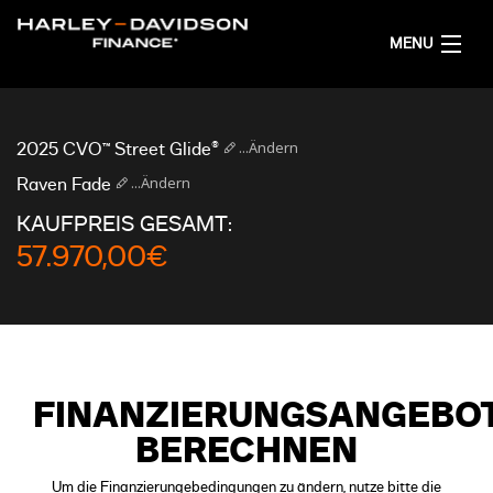
MENU
AKTUELL
...Ändern
2025 CVO™ Street Glide®
FINANZIERUNGSANGEBOT RECHNEN
...Ändern
Raven Fade
KAUFPREIS GESAMT:
DEUTSCH
57.970,00€
FINANZIERUNGSANGEBO
BERECHNEN
Um die Finanzierungebedingungen zu ändern, nutze bitte die