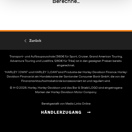
Berechne...
Zurück
Transport- und Aufbaupauschale (560€ für Sport, Cruiser, Grand American Touring,
Adventure Touring und LiveWire, 1260€ für Trike) ist in den gezeigten Preisen bereits
eingerechnet.
*HARLEY | OWN™ und HARLEY | LOAN™sind Produkte der Harley-Davidson Finance. Harley-
Davidson Finance ist ein Handelsname der Santander Consumer Bank GmbH, die von der
Finanzmarktaufsichtsbehörde konzessioniert ist und reguliert wird.
© H-D 2026. Harley, Harley-Davidson und das Bar & Shield LOGO sind eingetragene
Marken der Harley-Davidson Motor Company.
Bereitgestellt von Media Links Online
HÄNDLERZUGANG